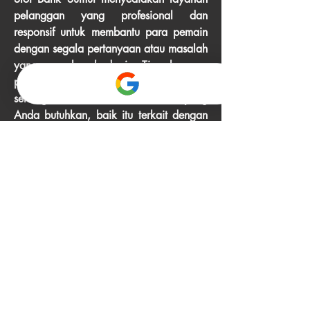
pelanggan yang profesional dan 
responsif untuk membantu para pemain 
dengan segala pertanyaan atau masalah 
yang mereka hadapi. Tim layanan 
pelanggan yang ramah akan dengan 
senang hati memberikan bantuan yang 
Anda butuhkan, baik itu terkait dengan 
proses bermain, transaksi, atau 
permintaan lainnya. Anda dapat 
menghubungi tim layanan pelanggan 
melalui berbagai saluran komunikasi 
yang tersedia.
Kesimpulan​
Dengan jaminan jackpot terus mengalir 
sampai membuat Anda lemes, beragam 
permainan slot yang menarik, keamanan 
dan kepercayaan yang terjamin, bonus 
dan promosi menggiurkan, serta layanan 