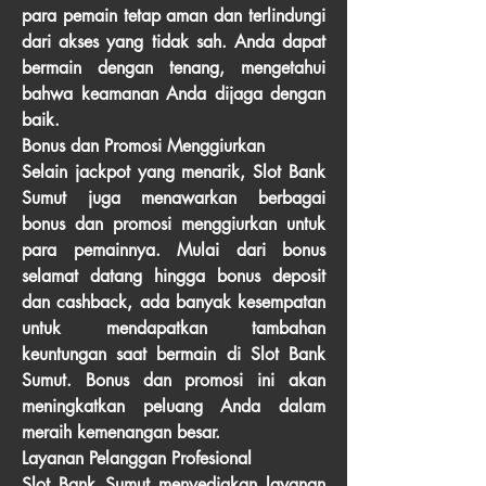
para pemain tetap aman dan terlindungi 
dari akses yang tidak sah. Anda dapat 
bermain dengan tenang, mengetahui 
bahwa keamanan Anda dijaga dengan 
baik.
Bonus dan Promosi Menggiurkan​
Selain jackpot yang menarik, Slot Bank 
Sumut juga menawarkan berbagai 
bonus dan promosi menggiurkan untuk 
para pemainnya. Mulai dari bonus 
selamat datang hingga bonus deposit 
dan cashback, ada banyak kesempatan 
untuk mendapatkan tambahan 
keuntungan saat bermain di Slot Bank 
Sumut. Bonus dan promosi ini akan 
meningkatkan peluang Anda dalam 
meraih kemenangan besar.
Layanan Pelanggan Profesional​
Slot Bank Sumut menyediakan layanan 