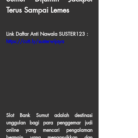
Terus Sampai Lemes
Link Daftar Anti Nawala SUSTER123 : 
https://cutt.ly/susterwijaya
Slot Bank Sumut adalah destinasi 
unggulan bagi para penggemar judi 
online yang mencari pengalaman 
bermain yang mengasyikkan dan 