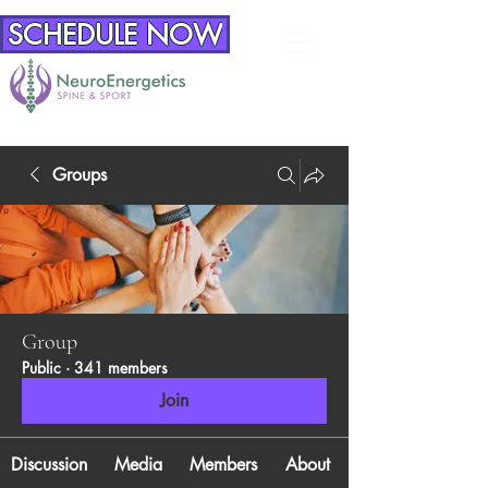
SCHEDULE NOW
Groups
Group
Public
·
341 members
Join
Discussion
Media
Members
About