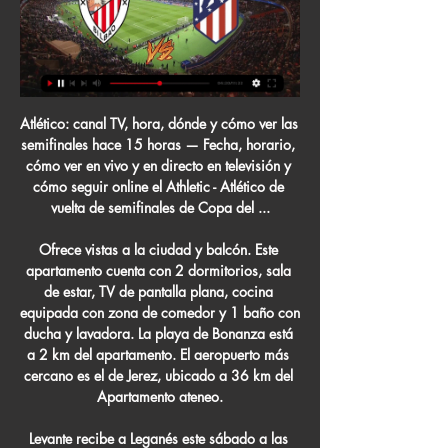
Atlético: canal TV, hora, dónde y cómo ver las semifinales hace 15 horas — Fecha, horario, cómo ver en vivo y en directo en televisión y cómo seguir online el Athletic - Atlético de vuelta de semifinales de Copa del ...

Ofrece vistas a la ciudad y balcón. Este apartamento cuenta con 2 dormitorios, sala de estar, TV de pantalla plana, cocina equipada con zona de comedor y 1 baño con ducha y lavadora. La playa de Bonanza está a 2 km del apartamento. El aeropuerto más cercano es el de Jerez, ubicado a 36 km del Apartamento ateneo.

Levante recibe a Leganés este sábado a las 09:00, por Fecha 23 de España - LaLiga Santander 2019-2020 Levante juega contra LeganÃ©s en el estadio Ciutat de ValÃ¨ncia de la ciudad de Valencia por Fecha 23 de EspaÃ±a - LaLiga Santander 2019-2020 este sÃ¡bado a las 09:00.

River Plate vs. Liga de Quito juegan EN DIRECTO este miércoles por la fecha 1 del grupo D de la Copa Libertadores 2020 desde el estadio Rodrigo P... Junior vs. Flamengo: jugarán por el partido.

((TRANSMISIÓN!)) Ver Athletic-Atlético Madrid en vivo y en d hace 2 horas — 7 feb 2024 — Partido Atlético de Madrid vs Athletic en vivo online | Ver resultado en directo hoy - Ida de semifinales de Copa del Rey 2024.

Así, esta primera edición en la historia del Festival en cual han tenido lugar transmisiones en directo al cine y en los espacios públicos (Ciudad histórica de Alba Iulia, el Instituto Francés). También, los conciertos son transmitidos video en el site www.festivalenescu.ro, estreno, junto …

2020-5-28 · La Asociación Deportiva San Carlos es un club de fútbol costarricense con sede en Quesada, cabecera con categoría de ciudad en el cantón de San Carlos, al norte del país.Actualmente compite en la Primera División de Costa Rica y juega sus partidos de local en el Estadio Carlos Ugalde Álvarez, ubicado en el barrio San Martín, y también tiene su sede alterna el estadio de la comunidad.

Cienciano venció 4-2 a Santos FC por la última fecha de la Liga 2 en el Cusco. El once imperial regresa a la División de Honor del fútbol peruano después de cuatro años. Breno Naranjo anotó un doblete, Rudy Palomino y Mateo Amehd anotaron los goles del ‘Papá’.

La sala de Argentina es una sala de chat pública, no se permite facilitar información de terceros. Se respetuoso y compórtate con el resto de usuarios de forma educada. Dirígete a los moderadores de la sala para más información. Pon el chat de Argentina en tu web.

Primera Division de Paraguay; Mexico Primera Divison A; OFC Olympic Qualifying Tournament; New Zealand Youth League; Aruba Division Di Honor; Argentine Division 1; Argentine Divis

El sorprendente Guaraní de Paraguay espera obtener rédito de su ventaja sobre Palestino, al que venció 1-0 en Santiago hace una semana, para meterse en la fase de grupos de la Copa Libertadores.

En el estadio Sangolquí, en el Valle de los Chillos, se jugó el partido entre Independiente José Terán y Macará. El cuadro local se mostró más activo en los primeros minutos. Por su parte.

La obra de entubamiento se realiza para reducir el riesgo de inundaciones pluviales en los barrios y prevenir focos infecciosos que puedan alterar la calidad de vida de los vecinos de San Fernando. Asimismo, liberará los cursos de agua con una mejor salida y más rápido escurrimiento. Estudio de Impacto Ambiental y Social:

Liga NOS (8ªJ): Resumo Gil Vicente FC 1-1 Portimonense. Fim da partida! Numa segunda parte menos disputada, prevaleceram os golos do primeiro tempo, que deram um ponto a Gil Vicente FC e Portimonense, em jogo a contar para a 8.ª jornada da Liga NOS.

Villa Dálmine dio el golpe en Alta Córdoba y sobre el epílogo del cotejo logró vencer a la Gloria por 2-1. El elenco de Lucas Bovaglio mostró pasajes de buen juego y se quedó con el premio mayor para comenzar de la mejor manera la segunda etapa del certamen.

Athletic Club - Atlético Madrid en vivo, resultados H2H hace 10 horas — Athletic Club Atlético Madrid marcadores en directo (y ver en vivo gratis video streaming en directo) comienza el 29 feb 2024 a las 20:30 (Hora UTC) Copa ...

Live Soccer TV - Partidos programados en TV, Transmisiones oficiales en línea, Marcadores de fútbol en vivo, Calendarios, Tablas de Posiciones, Resultados, Noticias, Bares y resúmenes en vídeo

Café Romántico Radio te ofrece las Melodías Románticas del ayer con aroma a Café y algo más... en est aemisora de radio escuchará la mejor selección de música romántica del recuerdo en español en combinación con un poco de los mejores hits de la música instrumental de todos los tiempos.. Temas musicales especialmente elegidos que comprenden desde los 60s hasta finales de los años.

Sporting Cristal derrotó 3-0 a Sport Boys en el estadio Miguel Grau del Callao. Los goles de Cristal llegaron gracias a Cazulo, Edison Chávez y Cristian Palacios. El cuadro del Rímac es puntero junto a Binacional. Sport Boys no levanta cabeza y no ha sumado puntos en tres fechas.

[EN DIRECTO-] En vivo Athletic Bilbao-Atlético Madrid donde hace 12 horas — hace 9 horas — ¿Dónde ver el partido en vivo, TV y streaming? Noticias Athletic Club vs. Atlético de Madrid; Alineaciones Romelu Lukaku, Timo Werner and ...

Encuentra las últimas noticias sobre Montevideo en canalrcn.com. Tenemos para ti videos, imágenes y una amplia cobertura e información actualizada.

Torneo BetPlay Dimayor | Mira aquí la programación de la fecha 7. Los encuentros Unión Magdalena vs. Real San Andrés, Tigres vs Cortuluá y Quindío vs, Real Cartagena se podrán ver por Win Sports y …

¿Qué esperar? A las 22:00 horas, os tendréis que presentar en el famoso tablao flamenco Arte y Sabores de Córdoba.En él disfrutaréis de una velada única en pleno barrio de la Judería, muy cerca de la Calleja de las Flores y la Mezquita-Catedral.

Borussia Dortmund - FC Bayern München am Dienstag, 26.5.2020 im LiEl campo de La Fortaleza abre sus puertas para que Lanús reciba al Sporting Cristal de Perú en la ronda inicial de la Copa Sudamericana 2018.Los dirigidos por Ezequiel Carboni siguen sin recuperar su mejor nivel desde la última parte del 2017, cuando el Granate en ese entonces era dirigido por Jorge Almirón.

Athletic Club - Atlético de Madrid, en directo: Copa del Rey hace 14 minutos — Sigue en vivo y en directo el Athletic Club - Atlético de Madrid, partido correspondiente a la vuelta de las semifinales de Copa del Rey que ...

2020-6-2 · Toda la información del partido FC Lahti vs FC Haka Valkeakoski en vivo de Copa Finlandia (22 Febrero 2020): Resumen, Estadísticas, Alineación y Resultados - Besoccer

Athletic Club vs. Atlético Madrid en vivo: ver semifinal de Copa EN DIRECTOAtlético Madrid en directo medirán fuerzas hoy, jueves 29 de febrero del 2024 por la semifinal de vuelta de la Copa del Rey 23/24 en el Estadio ...El Comercio Perú · La Secta Deportiva

Tupperware brinda soluciones innovadoras para todos los días. Taper. Tapper. Hermético. Homeware. Fullercosmetics. Argentina. Cocina. Revendedora Independiente

Transmisiones Automáticas García, Santa Ana Tlapaltitlán, Toluca De Lerdo. Nombre: TRANSMISIONES AUTOMÁTICAS GARCÍA. Razón Social: Actividad: Reparación de transmisiones de automóviles y camiones. Calle: SOLIDARIDAD LAS TORRES (BOULEVARD LÁZARO CARDENAS) Número: 815.

Séptima Fecha Domingo, 01 de Abril de 2018 20:10 hrs. Unión La Calera vence por la mínima a Unión Española y escala en la tabla El cuadro cementero se hizo respetar en casa y terminó doblegando a los dirigidos por Martín Palermo, tras imponerse por 1-0.

Francisco de Goya es uno de los grandes maestros de la pintura. Fue un adelantado a su tiempo, genial y sensible. Desde el Balneario Termas Pallarés te invitamos a conocer su obra en Calatayud La iglesia de San Juan el Real, cuya ornamentación de yeserías abultadas conforma uno de los interiores barrocos más exuberantes de Aragón, conserva una muestra de la pintura de Francisco de Goya.

En este momento, hay 31 partidos televisados en vivo de 2 competiciones distintas y 4 canales de TV emitirán cada uno de ellos. El próximo partido que podrás ver será el São Paulo - LDU Quito que se disputará el próximo jueves, 12 de marzo de 2020 a las 1:30 y que será transmitido por FOX Sports 2, ESPN Play. Para más información, puedes acceder a la web de LDU Quito.

Atletico Petroleos Luanda vs Desportivo Huila - detailed statistical head to head preview and odds comparison. - Angola, Girabola ZAP 2019/2020

SANTIAGO DE CHILE (AP) — El campeón Colo Colo empató 2-2 en el clásico chileno ante su escolta Universidad Católica el domingo, en la penúltima fecha del torneo Clausura.

JORNADA DEPORTIVA - AYACUCHO. Enlace Nacional. Seguir. hace 13 años | 162 views. Yumi Tv Ayacucho Enlace Nacional. Informe. Explorar más vídeos. Reproduciendo siguiente.

Ver EN VIVO y en DIRECTO ONLINE Atlético de Madrid vs. 7 feb 2024 — Te contamos dónde ver en directo online el Atlético de Madrid vs. Athletic Club de Bilbao de la Copa del Rey 2023-2024: canal de TV y ...

Esta página ofrece un repaso completo a todos los partidos ya jugados y finalizados en la temporada, así como el balance del equipo Llacuabamba durante la temporada Estadística completa de la …

Durante la tarde de hoy se sortearon, en la sede de Viamonte de la AFA, los fixtures para el Torneo de Primera B Metropolitana 2013-2014. El mismo sorteo se realizó en presencia de Dirigentes...

Todo sobre el partido Cerro Largo vs. Rentistas. Ir a la navegación Presentado por.. Montevideo City Torque 5. El Depor le empató en la hora a Wanderers,.

El PSG, que parte como favorito, se juega mañana el pase a la final ante un RB Leipzig que, aunque no puede competir en cuanto a nombres con el club francés, ha mostrado una gran solidez en la Liga de Campeones.

LaLiga Santander. Barcelona - Levante: Resultado, resumen y goles, en directo (2-1) | Liga Santander Final del partido del Barcelona en la 22ª jornada de la Liga Santander.

Salgueiro vs Afogados da Ingazeira el resultado en vivo en la liga Brasiliense. Presentamos el resultado en vivo, 