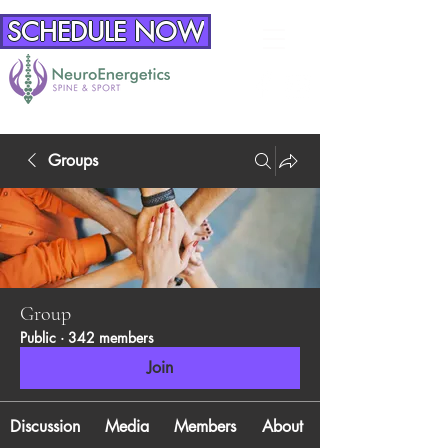
SCHEDULE NOW
Groups
Group
Public
·
342 members
Join
Discussion
Media
Members
About