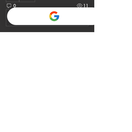
0
11
Write a comment...
About
Welcome to the group! You can connect
with other members, ge
...
Read more
Members
John Smith
Follow
Gino
Follow
jack owen
Follow
Alia Rani
Follow