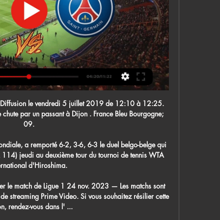
on en titre Rouen qui y jouait pourtant sa saison. Les Basques ne sont plus.

Pour le 100ème match de son histoire au Phare et pour cette 9ème journée de championnat le CSH s'est incliné face à Tremblay. Une défaite difficile à …

The latest Tweets from Boxers Bdx Amateurs (@BoxersAmateurs). Twitter officiel des Boxers de Bordeaux Amateurs. Equipe de #hockeySurGlace amateurs. Patinoire Mériadeck

Résultats du match Municipal Grecia - Guadalupe FC sur footlive.fr. Municipal Grecia - Guadalupe FC aura lieu le 01-09-2019. Avec footlive.fr suivez vos équipes de football Municipal Grecia résultats et Guadalupe FC résultats. Tous les résultats, les buteurs, scores en 1ère mi-temps, mi-temps , …

AJ Auxerre AC Ajaccio résultats en direct (et la vidéo diffusion en direct streaming en ligne) commence le 30.8.2019. à 18:00 temps UTC àStade de l'Abbé-Deschamps,Auxerre,France en Ligue 2,France.

Brest a mis un tiers temps à se mettre en route. Après avoir subi l'ouverture du score, les Albatros ont inscrit trois buts en à peine trois minutes dès l'entame du deuxième tiers (3-1, 25"56). Les Corsaires vont réduire l'écart mais s'inclinent finalement au Rinkla Stadium (5-3). Cergy-Pontoise perd à Cholet. Les Jokers sont revenus.

Assurer une dynamique positive à Guy Piriou était le point référent de cette confrontation face aux promus du Puy. Vainqueur d'Avranches pour l'ouverture de championnat, défait à Bastia Borgo, l'US Concarneau a été emballante dans sa gestion de la fin de première période en …

Achetez vite vos billets pour Festival Les Plages Electroniques avec le site officiel Ticketmaster. Retrouvez toutes ces dates, les avis, sa biographie

Paris Saint-Germain (@PSG_inside) / X 🎙️ AS Monaco - Paris Saint-Germain : la conf de presse de Luis Enrique ⚽️ AS Monaco - Paris Saint-Germain : Les 15 minutes de l'entraînement en live ...

Quelle est la durée d'un trajet Lille — Montpellier en train ? La durée moyenne d'un train Lille — Montpellier est de 7 heures et 33 minutes. En moyenne, en semaine, il y a 23 trains Lille — Montpellier par jour. Le temps de trajet peut varier pendant les week-ends et les vacances.

L’un des matchs phare de la 4e journée des play-offs pour le titre oppose le Dragon de Yaoundé à Coton Sport de Garoua. Avec 4 points, Dragon de Yaoundé reste dans la course au titre de champion en cas de victoire face à Coton Sport (7 points). Les “tchat tcha tcha boys” n’ont jamais […]

Sur plainte du Collectif des jeunes Lébous de Ouakam, dirigé par Daour Ndoye, le juge du huitième cabinet, Cheikh Diop, a inculpé le Diaraf Youssou Ndoye pour abus de biens sociaux et escroquerie, avant de le placer sous contrôle judiciaire. Le dignitaire lébou est accusé par Daour Ndoye et Cie d’avoir fait main basse sur …

Pour lire de la vidéo HD 720p, un iTunes LP ou les iTunes Extras, un processeur Intel Core 2 Duo à 2 GHz (ou plus rapide), 1 Go de RAM et une carte graphique Intel GMA X3000, ATI Radeon X1300, NVIDIA GeForce 6150 (ou supérieure) sont requis

Par catgorie. festival rencontres et racines casablanca rencontre gothique lyon. Evian recherche de belgique forum site de rapide rencontre du cinma de montagne grenoble. Je m'occupe de ma retraite - Moment de vie - Crdit Agricole. Site web et mensuel gay et lesbien gratuit Lyon, Saint-tienne et Grenoble.. Lumire tamise, ancien tribunal de.

Suivez le match Royal Excel Mouscron - Ostende en direct LIVE ! C'est Royal Mouscron-Peruwelz qui recoit KV Oostende (KV Ostende) pour ce match belge du dimanche 20 janvier 2019 (Resultat de championnat belge)

Les joueuses de Saint-Amand sont assurées depuis samedi d'accéder à la D1 pour la première fois de leur histoire. Sur le site de Saint-Amand : Championnat D1 Féminin - Saison Régulière - 2018/2019 29 Août 2018 - 17h00 1ère journée : HBSaint-Amand-les-Eaux HB - …

Sur qui parier au match Östersunds IK - Forshaga IF au Swedish HockeyEttan ? Découvrez notre pronostic ! QuiParier.com : LE site qui vous dit simplement sur QUI parier ! Chaque pronostic sportif est établi par des professionnels du pari en ligne.

Provence-Alpes-Côte d'Azur Changer de région. Metz Handball bat Nice et s'offre son 23ème titre de champion de France . Dimanche 19 mai 2019 à 20:39 - Par Arthur Blanc, France Bleu Lorraine.

Paris HB, Chambéry Savoie HB, Dunkerque HBGL, US Ivry HB, Montpellier AHB, OC Cesson HB, Toulouse UH, HBC Nantes, Saint-Raphaël Var HB, Tremblay en France HB, Sélestat AHB, US Créteil HB, Pays d Aix Handball, Billère Handball.

Accueil / Sport / Sports Collectifs / Hockey sur glace - Synerglace Ligue Magnus / Anglet (Hormadi) / Maillot Hormadi 2019 avec Personnalisation Maillot Hormadi 2019 …

PSG - Paris Saint-Germain 🎙️ AS Monaco - Paris Saint-Germain : la conf de presse de Luis Enrique #psgtv #live #PSG #L1 #weareparis.

2018년 동계 올림픽(프랑스어: Jeux olympiques d'hiver de 2018, 영어: 2018 Winter Olympics)은 2018년 2월 9일부터 2월 25일까지 대한민국 강원도 평창군에서 개최된 제23회 동계 올림픽이다. IOC는 남아프리카 공화국 더반에서 현지 시각으로 2011년 7월 6일 17시 18분에 열린.

La troisième tendance 2015 de coiffure mariage cheveux longs, c’est la tresse. Les coiffures avec tresse donnent un look innocent super frais à la jeune mariée. La tendance absolue, c’est la tresse bohème- naturellement belle et élégante, cette tresse un peu décoiffée donne la touche finale charmante à chaque mariée amoureuse de.

MONACO - PSG LIVE / ALLEZ PARIS! / L'AVANT - YouTube MONACO - PSG LIVE / ALLEZ PARIS! / L'AVANT - YouTubeYouTube · L' immigré parisienil y a 1 jour YouTube · L' immigré parisien YouTube · L' immigré parisien

DIRECT. PSG-Monaco: Paris toujours leader, Dembélé 24 nov. 2023 — Résultat Paris Saint-Germain - AS Monaco : match de Ligue 1, 13ème journée Adi Hütter sur Prime Video: "C'est facile d'analyser ce match. On a ...

Profil du joueur, statistiques des matchs, ainsi que les derniers matchs et les matchs les plus proches: Wilson Leite - profil / statistiques

Rapport d'investigation sur les réseaux d'affaires de la société D C N S. la construction de navires de commerce pour le transport des passagers et du fret t