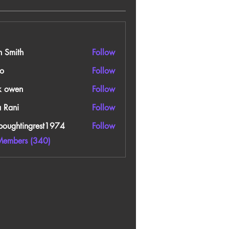
n Smith
Follow
o
Follow
k owen
Follow
a Rani
Follow
boughtingrest1974
Follow
htingrest1974
Members (340)