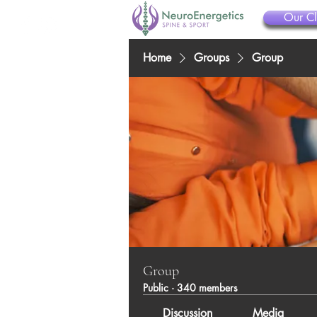
Our Cl
Home
Groups
Group
Group
Public
·
340 members
Discussion
Media