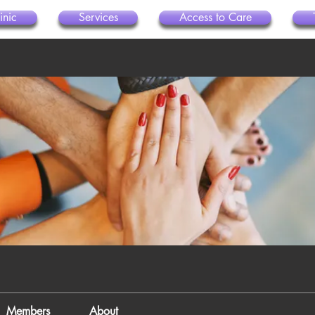
inic
Services
Access to Care
Members
About