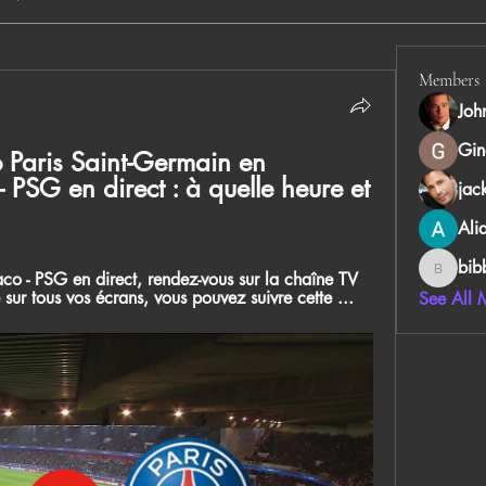
Members
Joh
Gin
 Paris Saint-Germain en 
PSG en direct : à quelle heure et 
jac
Ali
bib
co - PSG en direct, rendez-vous sur la chaîne TV 
bibboug
ur tous vos écrans, vous pouvez suivre cette ...
See All 