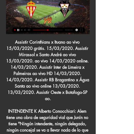
Assistir Corinthians x Ituano ao vivo 15/03/2020 grátis. 15/03/2020. Assistir Mirassol x Santo André ao vivo 15/03/2020. ao vivo 14/03/2020 online. 14/03/2020. Assistir Inter de Limeira x Palmeiras ao vivo HD 14/03/2020. 14/03/2020. Assistir RB Bragantino x Água Santa ao vivo online 13/03/2020. 13/03/2020. Assistir Oeste x Botafogo-SP ao.

INTENDENTE K Alberto Conocchiari: Alem tiene una obra de seguridad vial que Junín no tiene "Ningún intendente, ningún delegado, ningún concejal se va a llevar nada de lo que se haga, es patrimonio de la comunidad local, esa obra queda para siempre y es un orgullo", manifestó el jefe comunal.

Sporting Gijón - Albacete, en directo ... Sporting de Gijón - Albacete en directo aquí. No te pierdas la narración en vivo y en directo del partido de Liga Española 2ª División 2019-20 Sporting de Gijón

Universidad de Chile enfrentará esta tarde al complicado Antofagasta en el estadio Nacional, a partir de las 18:00 hrs, por la decimo cuarta fecha del torneo de clausura. La Universidad de Chile se vé obligado a ganarle a Antofagasta ya que momentáneamente perdió el liderate a causa de la victoria de Rangers como forastero en Melipilla por.

Costa Rica confirmó hoy su primer caso de coronavirus. El ministro costarricense de Salud, Daniel Salas, precisó que se trata de un caso "importado", por tratarse de una estadounidense que contrajo el virus fuera del país centroamericano.. La turista afectada, de 49 años, ingresó a Costa Rica el 1 de marzo e hizo un recorrido por el Pacífico y norte del país.

Ver en directo online Albacete vs. Sporting de Gijón ¿Dónde ver Real Sporting de Gijón vs Albacete Balompié en directo? Sigue los siguientes pasos para que puedas divertirte y ver gratis online el partido sin ...

Sporting Gijón-Albacete Balompié en vivo hoy Sporting Gijón hace 8 horas — - Hora y día: el partido se disputa este viernes 1 de marzo a las 20.30 horas en El Molinón. - Retransmisión online: ElDesmarque dará con todo ...

Club Atlético Defensores de Belgrano Buenos Aires, Cap. Fed. 25 May 1906 Club Atlético Talleres Remedios de Escalada, Bs. As. 1 Jun 1906 Club Atlético Argentino de Merlo Merlo, Bs. As. 30 Ago 1906 Club Atlético Central Córdoba Rosario, Santa Fe 20 Oct 1906 A.M.S. y D. Atlético de Rafaela Rafaela, Santa Fe 13 Ene 1907 Club Atlético Unión.

Todo sobre el partido Sportivo Luqueño vs. Guaraní. Has llegado a la edición de Argentina. Quedarse en el sitio actual o ir a edición preferida.

Sporting de Gijón - Albacete: horario, dónde ver en TV el hace 1 día — El Real Sporting de Gijón llega a este partido tras caer 1-0 con el Burgos CF, en un duelo que se decidió con el solitario gol de Dani Ojeda.

Pronóstico Sporting Gijón Albacete | LaLiga 2 - 1/3/24 Consulta la fecha, hora y dónde ver en directo por televisión el Real Valladolid – Albacete, partido de fútbol de la Jornada 26 de LaLiga Hypermotion...

Nicolás Reniero (San Lorenzo) remate con la derecha desde el centro del área por bajo, junto al palo izquierdo. Asistencia de Alexis Castro. Vélez Sarsfield 1 San Lorenzo de Almagro 2. Se reanuda el partido. 77' Cambio Cambio en San Lorenzo, entra al campo Alexis Castro sustituyendo a Nicolás Blandi debido a una lesión.

Ayuda: Estás en la página resultados Copa ACLAV 2019 de la sección Voleibol/Argentina.Resultados Copa ACLAV 2019, marcadores, clasificación Copa ACLAV 2019 y detalles de partidos ofrecidos en MisMarcadores.com. Resultados Copa ACLAV 2019 y de más de 200 competiciones de voleibol de numerosos países alrededor del mundo en MisMarcadores.com. Sólo tienes que pulsar en uno de los …

Real Sporting vs Albacete Balompié EN DIRECTO 1. 3. 2024 hace 30 minutos — ️Sporting Gijon vs Albacete - en vivo ver partido online y Información del partido · Equipos:Real Sporting de Gijón - Albacete Balompié ...

Rayo Vallecano - Extremadura UD Predicciones, Consejos de apuestas, vista previa de apuestas, Vista previa de partidos, Estadísticas cara a cara (H2H), consejos de apuestas, selecciones de apuestas, Noticias de equipo y Análisis soccer

Villa Manchi fue la única institución gilense en disputar fecha de la Liga del Noroeste Bonaerense de Hockey. El Verde recibió en el Parque Municipal al competitivo Ateneo para seguir sumando rodaje en la competición por los puntos.

Sporting Gijón vs Albacete Balompié en directo hoy Dónde ver hace 12 horas — Predicciones y pronóstico del partido de fútbol de Segunda División Sporting Gijón vs Albacete 01/03/24 con los mejores consejos de cuotas y ...

Historia. inventores franceses Louis-Ren Panhard y Emile Levassor se acreditan con el desarrollo de la primera transmisin manual moderno. Demostraron su transmisin de tres velocidades en 1894 y el diseo bsico sigue siendo el punto de partida para las transmisiones manuales ms contemporneos. Diseo mejorado Panhard y Levassor utilizan una cadena conducir en su transmisin original.

Guía de partidos televisados de Sporting Gijón Sporting Gijón se va a enfrentar a Albacete Balompié el 1 mar 2024 a las 19:30 UTC en el estadio El Molinón, en la ciudad de Gijon, Spain. El partido es parte ...

Dónde ver en directo online Albacete vs. Sporting Gijón de hace 45 minutos — vivo hoy Sporting Gijón - Albacete, en directo 1 marzo ️ Sporting Gijon vs Albacete - en vivo ver partido online y Información del partido ...

Sporting de Gijón - Últimas noticias en La Vanguardia 5 mar 2023 — El canal Movistar La Liga es el único que ofrezca el partido en España pero el encuentro se podrá ver en este canal en distintas plataformas ...

Vivo. Nacional Palestino anunció el regreso de Matías Campos López. Matías Campos López ganó con Palestino la Copa Chile MTS 2018. Luego de un gran paso por Palestino, Matías Campos López fichó en Universidad de Chile. En los azules el atacante no pudo rendir y …

Costa Rica elegido para ser parte del más grande y ambicioso Estudio Mundial de Neurociencia Aplicada a la Educación jamás realizado en el mundo. Este estudio abarca más 5.000 estudiantes en 75 centros educativos de 5 países. Gracias a los NeuroLabs, las instituciones educativas podrán m

LIGAS DEPORTIVAS. SALÓN DE LA FAMA. PRENSA. CENTRO DEPORTIVO. DIVIDIDOS EN DOS. cronica vs xela 03-02.. Datos Sanarate. Boletos Sanarate. Entreno 4. Entreno 3. Copia de Entreno 3.. Convocados vs Antigua GFC. Entreno 24. Agenda Fuerzas Básicas. Copia de Agenda Fuerzas Básicas. Datos vs Antigua GFC.

Sporting Gijón - Albacete Balompié en vivo, resultados H2H Real Sporting. 11:30. 1 mar 2024. Albacete BP. Match Partidos. 27 · VER MÁS. Últimos vídeos. Rueda de prensa de Rubén Albés. 28 feb ...

Resumen y video goles Oaxaca 2(5-3) 2 Zacatepec en Final del Ascenso MX Apertura 2019 ¡ALEBRIJES OAXACA ES CAMPEÓN! Oaxaca hizo un espectacular juego en calidad de local y hoy ve coronada una.

(I.B.D.)Elaboraciones Basicas Y Platos Elementales Con Pescados, Crustaceos Y Moluscos. Hotr0408 - Cocina libro .epub Manuel Garcia Fernandez

Toda la información del partido Sport Boys Association vs Deportivo Llacuabamba en vivo de Perú - Liga 1 Apertura (02 Febrero 2020): Resumen, Estadísticas, Alineación y Resultados - Besoccer

Una fuente del siglo XVII sale a la luz en las obras del Metro de Ópera. Los restos arqueológicos de la primera fuente monumental de Madrid, conocida como la Fuente de los Caños del Peral, y un pequeño acueducto del siglo XVII han salido a la luz en las obras de ampliación de la estación de Metro de Ópera.

El PSG tiene un plantel conformado por los petrodólares del dueño del club, Nasser Al Khelaifi, mientras que el Atalanta se maneja con una humilde economía basada en el desarrollo de juveniles y su posterior venta. Los otros partidos: Jueves 13 de agosto: RB Leipzig vs. Atletico Madrid (Estadio José Alvalade)

La línea 1 del Metro de Málaga se identifica con el color rojo en el mapa, tiene una longitud total de 6,7km, 13 estaciones y la mayoría de los tramos son soterrados. Se comunica en varias estaciones con la línea 1, con el cercanías de Málaga y lo hará en un futuro con la línea 3.

Chile: Palestino empata ante La Calera a un gol. eliassanchez.. El elenco que dirige Pablo Guede venía de caer en la jornada pasada ante Universidad Católica, en San Carlos de Apoquindo, por lo que llegaba con la obligación de vencer a los ‘cementeros’ para recuperar terreno en el objetivo de llegar al mini-toneo de fin de …

Partidos en directo en la televisión, partidos de hoy, resultados de partidos en Europa y en el mundo, resultados en vivo, estadísticas, clasificaciones, próximos partidos de fútbol.. Santiago Morning - Deportes Temuco, 16:00 / 12.03.2020, jueves, Primera B . CLASIFICACIONES. Pos.

Universidad Internacional San Isidro Labrador, costado este de la Escuela Barrio los Ángeles, 2° entrada Urbanización Llamas del Bosque, Guápiles, Pococí, Limón. [/vc_row_inner] Sede de San Carlos

Sporting de Gijón vs Albacete | Partido en Directo 20 oct 2023 — Dónde ver en vivo y en directo online Albacete vs. Sporting Gijón, de la Segunda División LaLiga Hypermotion 2023-24: Dónde ver, TV, ...

De esta manera, los festejos del tradicional carnaval se inauguraron este sábado con gran éxito en el predio educativo y recreativo de Camino Belgrano y 501, en Gonnet; el espacio que la Comuna platense eligió como escenario para desarrollar la fiesta que se prolongará hasta el próximo martes 25 y que, este año, tiene como protagonistas a las Rodas de Samba.

Qué equipo planea Gallardo para la final de Libertadores entre River. el chico que desaparece. El Muñeco probó con una línea de cinco defensores en la que incluyó al chileno Paulo.

Directorio de periódicos y diarios de Ecuador y sitios Web relacionados con noticias de Ecuador, prensa escrita, diarios locales en línea, periódicos nacionales, información online y más.

Los resultados en vivo: America PE vs Afogados da Ingazeira en los juegos Brasiliense. Presentamos el resultado del partido en vivo, la composición de los equipos antes …

Orsomarso SC Valledupar FC en directo: Consulta el resultado d