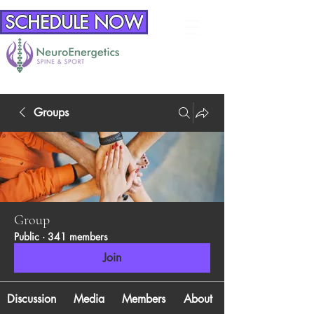
SCHEDULE NOW
Groups
Group
Public
·
341 members
Join
Discussion
Media
Members
About