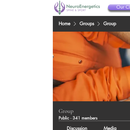
Our Cl
Home
Groups
Group
Group
Public
·
341 members
Discussion
Media