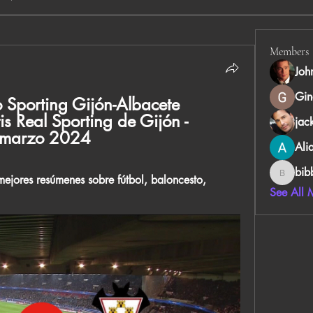
Members
Joh
Gin
 Sporting Gijón-Albacete 
s Real Sporting de Gijón - 
jac
 marzo 2024
Ali
bib
mejores resúmenes sobre fútbol, baloncesto, 
bibboug
See All 