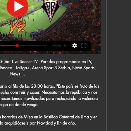
on College, CEB Puerto Montt, Colegio Los Leones, Deportes Castro, Deportes Valdivia, Español de Talca, Las Ánimas, Liga Nacional movistar, Liga Nacional Movistar 2013, Municipal Quilicura, Osorno Básquetbol, Puerto Varas, Sagrados Corazones de Viña del Mar, Sportiva Italiana, Tinguiririca San Fernando, U de Concepción.

Real Sporting de Gijón: marcadores en directo, resultados La página del Real Sporting de Gijón en Flashscore.es ofrece marcadores en directo, resultados, clasificaciones y detalles de los partidos (goleadores, ...

Athletic Bilbao vs Real Sociedad, en vivo y en directo online - Hoy 16 de diciembre - La Liga Santander 2017 - 2018 . Sigue el resultado en directo del partido que disputan hoy en San Mamés el Athletic y la Real Sociedad desde las 16:15 horas, perteneciente a la jornada 16 de La Liga Santander.

Colección: Teatro Clásico y Contemporáneo Costarricense. Tomo: 16. Autor (a): Claudia Barrionuevo de Jesús. Número de edición: 1. Año de edición: 2019

Consulta los datos del partido Nacional de Montevideo vs. Atlético Mineiro en la competición Copa Libertadores 2019 con comentarios en directo en AS.com

Ver la Entrada Folclorica CHUTILLOS en vivo , TV Chutillos online gratis aqui en Canales de Bolivia, vea la programación de TV: Chutillos online, Canales de Bolivia te da los enlaces por internet, Ver Television en Vivo online, estas en el canal de: Tv Chutillos fiesta de san Bartolome Potosi

Estas nenas estarán disponibles como escorts de lujo, para que puedas contratar sus servicios sexuales y así disfrutar de una polla gigante para chuparla, también si quieres ser penetrado, una tranny negra puede romperte el culo con su gran pene; por que las shemales negras se caracterizan por tener un miembro enorme debido a sus raíces.

II. Al acceder a la web, el usuario puede recibir dos tipos de cookies: Cookies de personalización, que permiten mostrar la página web con una configuración determinada. Cookies de análisis, mediante las cuales podemos obtener estadísticas sobre el uso de la página. III.

Para inscribirse es necesario hacerlo presencialmente en el Registro del Ayuntamiento de Paracuellos de Jarama (plaza de San Pedro, 1), abierto de lunes a viernes, de 9:00 a 14:00 horas. Cada artista o grupo deberá presentar, junto a la hoja de inscripción, un CD con dos canciones originales.

Lanús le ganó a Gimnasia la primera final con un gol polémico. El Granate superó al Lobo por 1-0, de local, en el encuentro de ida de una de las finales de la Liguilla Pre Sudamericana, que tuvo varios fallos polémicos del árbitro Saúl Laverni, entre ellos dar por válido el gol de Maximiliano Velázquez, quien estaba en una nítida.

Transmisión de fútbol en vivo – Chivas Guadalajara vs Necaxa PARTIDO EN VIVO August 26, 2019 contopscom 0 Comments Chivas Guadalajara vs Necaxa PARTIDO EN VIVO on Futbol TV: Partidos de fútbol hoy livestream from 600+ sport leagues.

¿Qué es el san pedro y san pablo? La solemnidad conjunta de San Pedro y Pablo es la conmemoración del martirio en Roma de los apóstoles Simón Pedro y Pablo de Tarso, celebrada el 29 de junio. Se conmemoran en las fiestas patronales de la ciudad de Burgos.

La Reconquista española de Nueva Granada, o simplemente Reconquista, es el nombre del periodo de la historia de Colombia que comienza con la llegada del general español Pablo Morillo al territorio de la Nueva Granada en 1815, con el fin de restaurar el control español, y termina con las campañas libertadoras, en 1819.

Aunque Beruti se esmere en demostrar que “la victoria fue nuestra” en vista de la obstinada resistencia opuesta al enemigo, aceptemos que, cuando los ingleses se desplegaron en línea de batalla y rompieron el fuego a discreción, “la desbandada fue general, sin que quedase un solo hombre en el campo”, como dice Martín Rodríguez.

Villarreal y Sporting de Gijón descienden y acompañan al Racing a Segunda División. Un gol del Rayo en el descuento y el tanto de Falcao en El Madrigal definen los puestos de descenso. Granada, Rayo y Zaragoza se salvan en la última jornada. Una frenética última jornada de Liga ha sido

Rutas de Ferries a Baleares, Marruecos, Italia, Canarias... Reserva tu billete de ferry comparando los mejores precios Más de 8.000 clientes nos recomiendan

Venta de Casas y Departamentos de bienes raíces en Bolivia, EN QUINTANILLA CASA MEDIAS AGUAS CON GALPON EXCELENTE PRECIO, ¡Departamento en …

Godoy Cruz de Mendoza recibirá esta noche a Sporting Cristal, de Perú, equipo dirigido por el argentino Claudio Vivas, con el objetivo de salir de la última posición del grupo C de la Copa Libertadores de América, antes de enfrentar a Boca Juniors por la Copa Superliga. El estadio Malvinas Argent

Apuesta online en Copa Sudamericana con Betsson es fácil y seguro. Apuesta ahora y disfruta de las mejores apuestas en fútbol y partidos en vivo.

¿Cuánto cuesta viajar a Cuba? Depende de tus días de estadía, de cuánto quieras salir de La Habana y del tipo de viajero que seas (mochilero, exigente, familiar, etc). Pero no pienses que por ser un viaje internacional te costará mucho más que uno nacional, hay quien compara los costos de viajar a Cuba …

Toda la información del partido ABC vs Ferroviário en vivo de Serie C - Brasil (02 Junio 2019): Resumen, Estadísticas, Alineación y Resultados - Besoccer. Don't miss the most important football matches while navigating as usual through the pages of your choice.

Albacete Balompié - Partidos Albacete Balompié Fixtures, Results, Live Scores, Live Streams. « Ant. Sig Sporting Gijón vs Albacete · LaLiga+, Arena Sport 3 Serbia, Nova Sports News ...

Magda con una tejana y una gran sonrisa llegó a felicitar a Julión con quien no dudo en tomarse la foto del recuerdo, titulando de esta manera la instantánea. "Ame este pastel del cumple pa mi gran ídolo!’ Gracias mil por este pastel espectacular @montparnasse_oficial". Cabe mencionar que hace

'Jóvenes hablando de jóvenes' : Estudio de cómo se enuncian a sí mismos los/las jóvenes estudiantes del nivel secundario y de sus prácticas juveniles. El caso de los estudiantes secundarios de la Escuela Nor