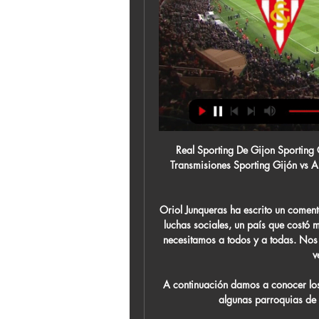
Real Sporting De Gijon Sporting Gijón - Live Soccer TV - Partidos programados en TV, Transmisiones Sporting Gijón vs Albacete · LaLiga+, Arena Sport 3 Serbia, Nova Sports News ...

Oriol Junqueras ha escrito un comentario al filo de las 23.00 horas. "Este país es fruto de las luchas sociales, un país que costó mucho construir y coser. Necesitamos la república y nos necesitamos a todos y a todas. Nos necesitamos movilizados pero rechazando la violencia venga de donde venga

A continuación damos a conocer los horarios de Misa en la Basílica Catedral de Lima y en algunas parroquias de la arquidiócesis por Navidad y fin de año.

Universidad San Martín (EN VIVO) Cantolao derrota a Garcilaso en el Callao. Sáb, 19/10/2019 - 17:34. Continuando con la fecha 12 del Torneo Clausura, la Academia Cantolao se impone por la mínima sobre Real Garcilaso gracias al golazo de Ramírez (35').

Albacete Balompié 2024 19:30:00 UTC en LaLiga 2. Cuando comience el partido, podrás seguir Sporting Gijón vs Albacete Balompié en vivo el marcador, las clasificaciones, los ...

Luego de su victoria ante Kontaveit, Van Uytvanck celebró junto a su novia, la también tenista belga Greetje Minnen, dándose un beso frente a todo el estadio. No es un dato menor, sino un claro triunfo personal para ella, ya que, en palabras de la propia Alison, durante muchos años fue víctima de bulliyng en el circuito femenino por su condición sexual.

La revalorización de la autenticidad, del encanto de lo nuestro con la presencia en vivo de artesanas, chiperas y serenatas de arpas, fue la propuesta vivencial que Pyporé, La huella franciscana presentó en Fitpar 2009, que se desarrolló del 7 al 8 de noviembre en en el …

Sin embargo, esto no garantiza que todos los partidos del Baça sean transmitidos en ESPN, los derechos de transmisión de La Liga BBVA también los tiene DirecTV Sports, canales que pertenecen a DirecTV, por tal motivo estas dos cadenas de televisión se alternarán la transmisión de nuestro equipo Culé

Universidad Católica venció este sábado por la cuenta mínima a Palestino en el estadio Nacional y alcanzó a Colo Colo en la cima del torneo Clausura 2015-2016, a la espera del duelo del Cacique ante Universidad de Chile, que se disputará este domingo desde las 12:30 horas en el mismo recinto ñuñoíno. Fue un partido […]

La LXIV Legislatura del Congreso de la Unión de México está conformada por los Senadores y los Diputados miembros de sus respectivas cámaras, e inició sus funciones el día 1 de septiembre de 2018 para concluir el día 31 de agosto de 2021.

Los humanos, ocasionalmente, pueden llegar a infectarse con una especie de Plasmodium que normalmente infecta a animales, tal como el P. Knowlesi. Hasta el momento no hay informes de transmisión humano-mosquito-humano de dicha forma “zoonotica” de paludismo.

Rincon Ocean Front apartment Estela del Mar en Rincón, Bienes Raices Rincón en Estela Del Mar Cond Puerto Rico. Disfrute la vista al mar, los hermosos atardeceres o simplemente escuchar el sonido de las olas rompiendo, desde su asiento frente a la piscina del Condominio Estela del Mar. Apartamento de dos dormitorios dos banos, con elevador.

Eibar - Real Sociedad: el partido amistoso, en directo. Sigue, minuto a minuto, el derbi vasco de pretemporada, entre Eibar y Real Sociedad, en directo. Eibar - Real Sociedad: el partido amistoso, en directo (Luis M. Unciti - Luis M. Unciti) Comparte en Facebook Comparte en Twitter Comparte en Whatsapp Enviar por mail.

Pronósticos Fútbol: Consejos gratis de nuestros EXPERTOS Pronósticos Fútbol. 27. 01 mar. 2024 - 13:30. España LaLiga 2. Pronóstico. Sporting Gijón. Albacete. El pronóstico : Sporting Gijón gana. En ...

Real Sporting de Gijón Próximas emisiones en directo y vídeos emitidos del Real Sporting: partidos y eventos del Club. Disponibles en www.realsporting.com/en-directo. ¡Añade un ...

ABA Ancud, Bost