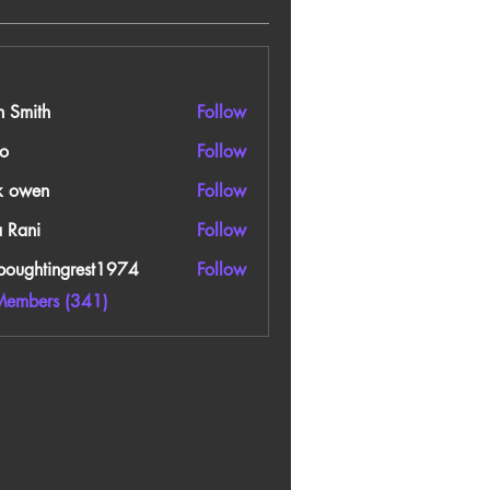
n Smith
Follow
o
Follow
k owen
Follow
a Rani
Follow
boughtingrest1974
Follow
htingrest1974
Members (341)