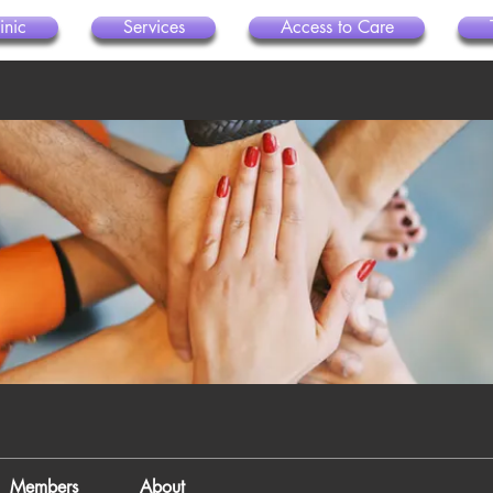
inic
Services
Access to Care
Members
About