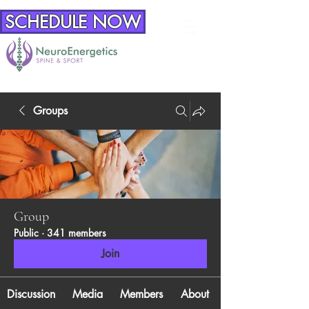
SCHEDULE NOW
Groups
Group
Public
·
341 members
Join
Discussion
Media
Members
About