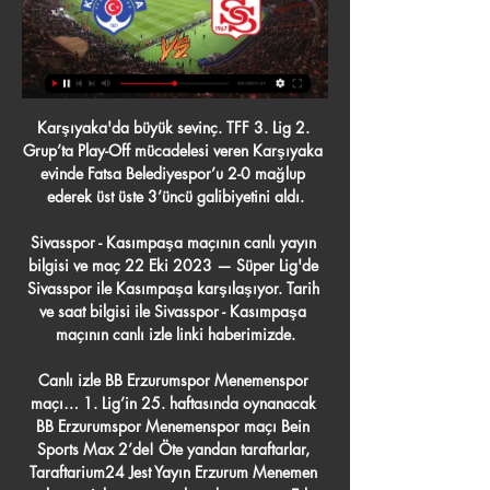
Karşıyaka'da büyük sevinç. TFF 3. Lig 2. Grup’ta Play-Off mücadelesi veren Karşıyaka evinde Fatsa Belediyespor’u 2-0 mağlup ederek üst üste 3’üncü galibiyetini aldı.

Sivasspor - Kasımpaşa maçının canlı yayın bilgisi ve maç 22 Eki 2023 — Süper Lig'de Sivasspor ile Kasımpaşa karşılaşıyor. Tarih ve saat bilgisi ile Sivasspor - Kasımpaşa maçının canlı izle linki haberimizde.

Canlı izle BB Erzurumspor Menemenspor maçı… 1. Lig’in 25. haftasında oynanacak BB Erzurumspor Menemenspor maçı Bein Sports Max 2’de! Öte yandan taraftarlar, Taraftarium24 Jest Yayın Erzurum Menemen canlı maç izle araştırmaları da yapıyor. Erkan Sözeri ve Cenk Laleci’nin ekipleri 3 puan arayışında! Erzurumspor Menemen Belediye Bein Sports Max 2 canlı izlemek için.

tv8.5 canlı. Hd kalitesinde tv sekiz buçuk kanalını kesintisiz canlı seyredebileceğiniz canlı tv sayfasıdır. Survivor, Magazin, Boks canlı izle.

Süper Lig'e yükselecek son takımın belli olacağı TFF 1.Lig play-off etabında yarı finalin ilk maçları bu akşam yapılacak. Play-off yarı final ilk maçlarında Bursaspor ile Adana Demirspor, Fatih Karagümrük ile Akhisarspor karşı karşıya gelecek.Bursaspor-Adana Demirspor …

süper lig 2019-2020 sezonu 21. haftası itibariyle ilk 7'de bulunan takımları en çok üzen takım durumundadır. beşiktaş hariç tüm takımlara karşı birer kez oynayan göztepe, ilk 7'den galatasaray, beşiktaş, trabzon ve alanya'yı mağlup etmiş ve fenLive Stream Data Google Play. VIP. Buy VIP Dropping Odds Gone Odds. API Pricing ⚽ Fußball ⚽ Fußball Cricket Rugby Union American Football Tennis Snooker ⚾ Baseball.

Tolga Ciğerci FM 2020 Profili, Yorumları, Tolga Ciğerci için Football Manager 2020, Fenerbahçe, Türkiye, Turkish, Spor Toto Süper Lig, Tolga Ciğerci fm20 özellikleri, mevcut yeteneği (ca), potansiyel yeteneği (pa), istatistikleri, maaşı, stilleri.

EMS Yapı Sivasspor Kulübü Resmi İnternet Sitesi 01/03/2024. Kasımpaşa - EMS Yapı Sivasspor.

Sivasspor Kasımpaşa maçı CANLI 16 May 2023 — Yeni Sivas 4 Eylül Stadı'nda oynanan karşılaşma saat 17.00'de başladı ve beIN SPORTS 1 ekranlarından canlı yayınlanıyor. Mücadelede hakem Ali ...

Sivasspor: 1 - Kasımpaşa: 1 - Demir Grup Spor Toto Süper Lig'in 32. haftasında Kasımpaşa deplasmanda Sivasspor ile 1-1 berabere kaldı. Paşa, 72. dakikada oyuna sonradan giren Eren Derdiyok'un golüyle 1 ...

ATP tenis maçları, aynı ismi taşıyan turnuvanın bir parçasıdır ve toplam 9 turnuvadan oluşmaktadır. Sıralamaya giren bütün tenis oyuncularının (profesyonel erkek) turnuvaya katılmaları zorunludur. 1990 öncesinde Tennis Masters Series ve Super 9 isimleri ile anılan ATP, daha önceki yıllarda da düzenlenmekteydi ve en önemli tenis turnuvaları arasında yer alıyordu.

Lig canlı izle Elazığ Belediyespor FK - Belediye Derincespor maç sonucu sayfasındasınız ve bu sayfadan 3. Lig de 19-02-2020 tarihinde oynanan Elazığ Belediyespor FK - Belediye Derincespor maçı canlı skor ve karşılaşmanın canlı istatistiklerine ulaşmaktasınız. Elâzığ şehri, Elazığ …

Kasımpaşa - Sivasspor maçı ne zaman, saat kaçta ve 15 saat önce — Peki, Kasımpaşa - Sivasspor maçı ne zaman, saat kaçta ve hangi kanalda canlı yayınlanacak? Kasımpaşa Haberleri Giriş Tarihi: 29 Şubat 2024 ...

GÖZTEPE - GALATASARAY: 0-1 Spor Toto Süper Lig’de geçen hafta evinde Ankaragücü’nü 6-0 yenip ikinci yarıya iyi bir başlangıç yapan Galatasaray, Göztepe deplasmanından da başarıyla çıktı.

Gazişehir Gaziantep-Göztepe maçı canlı izle. Süper Lig'de 6. hafta karşılaşması Gazişehir Gaziantep-Göztepe maçı canlı izle. 06 Mart 2020 - Cuma . Anasayfa Yeni Üyelik Üye Girişi Künyemiz Hakkımızda Bize Ulaşın . ANASAYFA.

2020-6-18 · Fatih Karagümrük haberleri ve son gelişmeleri anbean bu sayfa üzerinden takip edebilirsiniz. Son dakika Fatih Karagümrük haberleri ve en sıcak haber akışı burada! İşte, Fatih.

PTT 1.Lig maç özetleri. PTT 1.Lig'de şu ana kadar tamamlanan maçların özet görüntülerini hazırladık.. Adanaspor - Karşıyaka. Samsunspor - Tavşanlı Linyitspor.. Akdeniz Belediye Başkanı Muhammed Mustafa Gültak, Mersin İdman Yurdu taraftarına müjdeyi verdi..

Tarsus idman yurdu son dakika gelişmeleri için güncel hızlı Tarsus idman yurdu haber ve Tarsus idman yurdu haberleri.. Samsunspor Tarsus İdman Yurdu maç özeti. TFF 2. Lig Beyaz Grup'ta Tarsus İdman Yurdu, sahasında Yılport Samsunspor'a 2-1 mağlup oldu.. Lig Beyaz Grup 11. hafta maçında lider Manisa Futbol Kulübü.

Maç izle, Canlı Maç izle, Full Maç İzle, Maç Özetleri İzle Canlı Maç İzle canlı maç izleme, maç özetleri, canlı maç sonuçları ve spor haberleri yayınlayan taraftar portalıdır. Sitede yayınlanan tüm video içerikleri, ücretsiz olarak hizmet sunan video paylaşım siteleri üzerinden alınmaktadır.

Canlı maç dinle sitemizde süper lig maçlarını, spor radyoları, spor programları ve maç analizlerini ücretsiz olarak kolayca dinleyebilirsiniz.

Turgutlu Belediyesi, Turgutluspor’u 2. Lige yükselme maçlarıyla Turgutlu’yu başarılı bir şekilde temsil etmesi için göstereceği mücadelede yalnız bırakmayacak. Turgutluspor’un Esenler Erokspor ile 22 Temmuz akşamı saat 22.00’da gerçekleştireceği ilk maç 15 Temmuz Demokrasi Şehitleri Alanında kurulacak dev ekranda canlı olarak izlenecek.

Fenerbahçe TV - Canlı Yayın FENERBAHÇE TV. CANLI YAYIN · VİDEOLAR · YAYIN AKIŞI · HAKKIMIZDA. ‹ › YAYIN AKIŞI. Tüm Yayın Kulüp; Markalar; Taraftar; Yasal Uyarı. Fenerbahçe. Copyright © ...

Adana Demirspor-Fatih Karagümrük maçını Cüneyt Çakır yönetecek Adana Demirspor-Fatih Karagümrük arasında oynanacak olan TFF 1. Lig play off finalini Cüneyt Çakır yönetecek.

BEŞİKTAŞ 2-1 GALATASARAY MAÇI 14.12.2015 Spor toto süper lig 15.haftasında Beşiktaş ile Galatasaray karşılaşıyor. Beşiktaş Galatasaray maçı 14 aralık pazartesi akşamı saat 20.00 da Lig Tv den canlı olarak yayınlanacak. 14 aralık Beşiktaş Gs maçını izleyemeyen sporseverler aşağıdan maçın canlı skorunu ve maç sonucunu öğrenebilirler.

Kasımpaşa Fenerbahçe canlı izle ve şifresiz izle için haberin detaylarını okumaya devam edin. beIN Sports kanalındEncontra as melhores cotas Eskilsminne IF - Lunds BK de Futebol na SmartBets. Junta-te à SmartBets e personaliza a tua conta para ter a melhor experiência de comparação de cotas do mercado.

Maç detayı sayfasında Süper Lig kapsamında oynanan Yeni Galatasaray – İstanbul Başakşehir karşılaşmasına ait tarih, saat, stat, stat kapasitesi, maç haftası, takımların son beş maçlarında aldıkları sonuçlar, canlı skor, TV yayıncısı, ilk yarı ve maç skoru, gol, golleri kimlerin hangi dakika-dakikalarda attıkları, penaltının gole çevrilip çevrilmediği, asist.

Afjet Afyonspor – Hacettepe Spor maçını canlı izle 01 eylül 2019; Afjet Afyonspor – Hacettepe Spor canlı olarak maçın heyecanına tanıklık etmeniz için yayın yapıyoruz. Afjet Afyonspor – Hacettepe Spor maçını canlı izle 01 eylül 2019 justin tv canlı maç izle: 1 Eylül 2019 Saat : 1:53 Genel.

BAŞAKŞEHİR 4 – 0 GALATASARAY MAÇ ÖZETİ VE GOLLERİ Başakşehir’in gollerini 16 ve 69. dakikalarda Mossoro, 20. dakikada Semih ve 76. dakikada Doka attı. Maçın hakemi ise Tolga Özkalfa’ydı. PRANDELLİ GÖKHAN’I SİLDİ Prandelli, performansını beğenmediği Gökhan Zan’ı tam anlamıyla sildi.

Kırklarelispor Hacettepe SK maçı karşılaşması saat 13:30 2-02-2020 tarihinde başlayacak. Kırklarelispor Hacettepe SK Maçını canlı izlemek için webspormacizle724.com adresimizi takip edin. Kırklarelispor Hacettepe SK karşılaşmasın geniş özeti, istatistikleri, ve Kırklarelispor Hacettepe SK …

03.04.2016 Amedspor vs Tokatspor maçı hangi kanalda saat kaçta yayınlanacak? Maçın kanal ve TV yayın bilgileri. Spor Ekranı ile TV’de canlı spor yayınları ve maç hangi kanalda öğrenin. TV’de Spor Ekranı sitesi ve mobil uygulamaları ile maç listesi cebinizde.

23 Şubat 2020 Pazar günü Bein sports 1 yayın akışını merak eden televizyon izleyicileri Bein sports 1 yayın akışı listesini buradan inceleyebilecek.. Beşiktaş maçı sonrası.

Türkiye`den ve dünyadan tüm haberler, İHA Anasayfa, son dakika gelişmeleri, İhlas Haber Ajansı farkı ile bu sitede. Spor, ekonomi, kültür sanat, dünya,.

ING BSL'DE İLK YARININ İSTATİSTİKLERİ. ING Basketbol Süper Ligi’nde 15’inci hafta geride kalırken, istatistik liderlerinde sıralamalar belli oldu.

Canlı Maç İzle - Donmaden kesilmeden ücretsiz maç izle. Bedava Lig TV izlemenin en kolay yolu.. Adana Demirspor. 21:00. 26 Jul 2020. Bursaspor. Çifte Şans 1/0 1/2 0/2 1. Fatih Karagümrük. 20:30.

Fenerbahçe İstanbul Başakşehir 2-0 maç özeti 04 Ocak 2015 Pazar 12:58 - Son Güncelleme 04 Ocak 2015 Pazar 13:03 Süper Lig'de Fenerbahçe İstanbul Başakşehir'i 2-0 yendi.

Türkiye Kadınlar Basketbol 1. Ligi play-off final serisi üçüncü maçında deplasmanda Bayraklı Belediyespor'u 75-55 yenerek seride 3-0 öne geçen Elazığ İl Özel İdare, Kadınlar.

İki ve ya daha fazla takımın aynı miktarda sayıya sahip olduğu durumda şu kurallar beraberliği bozar:1-Kazanma sayıları.2-Averaj.3-Attıkları sayılar.

Bursaspor-Adana Demirspor play-off ilk maçı için heyecanlı bekleyiş başladı. Süper Lig'e yükselecek olan son takımın belli olacağı play-off eşleşmelerinde ilk maçlar bu akşam.

Türkiye Futbol Federasyonu Resmi İnternet Sitesi Ana Sayfa TFF GAZİANTEP FUTBOL KULÜBÜ A.Ş. : · CORENDON ALANYASPOR · : · TRABZONSPOR A.Ş. : Spor KASIMPAŞA A.Ş. 27, 39. 6.EMS YAPI SİVASSPOR, 27, 37. 7.RAMS BAŞAKŞEHİR ...

Tokatspor ve Buca FK takımları arasındaki tüm karşılaştırmaları Sabah.com.tr canlı skor sayfasından takip edebilirsiniz.. Agrispor 1970 Akhisar Bld Spor Alanyaspor Alibeykoy SK Altay.

A SPOR - TÜRKİYE'NİN 1 NUMARALI SPOR KANALI! Son dakika spor haberleri, transfer haberleri, puan durumu, fikstür, canlı skor ve ASPOR Canlı yayın.

dördüncü maç hakkında sportrendy tarafından yazılan gönderiler. UEFA Avrupa Ligi C Grubu’nda mücadele eden temsilcimiz Beşiktaş, gruptaki dördüncü maçında Sırbistan’ın Partizan takımını 2 …

Yarın oynanacak karşılaşmayı da canlı yayınlayacağız. Bir aksilik olmadığı takdirde çok daha kaliteli bir yayın olacak. İstanbul dışında bulunan ve Yurt dışında bulunan Sarıyer sevdalılarına attıkları mesajlar için bizde ayrıca teşekkür ediyoruz. Takipçilerimizden ricamız youtube kanalım