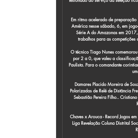
lesionado ao serviço da seleção fic
Em ritmo acelerado de preparação 
América nesse sábado, 6, em jog
Série A do Amazonas em 2017, o 
trabalhos para as competições d
O técnico Tiago Nunes comemorou a 
por 2 a 0, que valeu a classifica
Paulista. Para o comandante corintia
um
Damares Placido Moreira de Souz
Polarizadas de Relé de Distância Fre
Sebastião Pereira Filho.. Cristia
Chaves x Arouca - Record Jogos em Di
Liga Revelação Coluna Distrital Soc
R