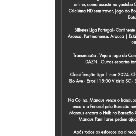
online, como assistir no youtube 
Criciúma HD sem travar, jogo do Bo
Bota
Bilhetes Liga Portugal - Continen
Arouca. Portimonense. Arouca | Está
GD
Transmissão . Veja o jogo do Cor
DAZN.. Outros esportes tam
Classificação Liga 1 mar 2024. C
Rio Ave · Estoril 18:00 Vitória SC 
Na Colina, Manaus vence o Iranduba
encara o Penarol pelo Barezão ne
Manaus encara o Hulk no Barezão Cu
Manaus Familiares pedem ajud
Após todos os esforços da direçã