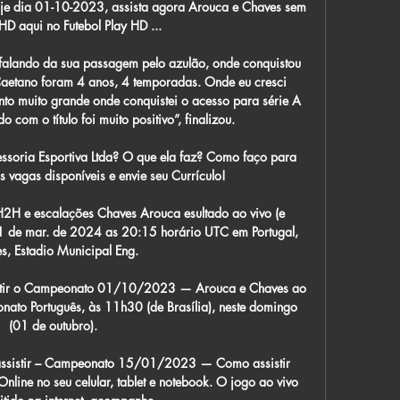
oje dia 01-10-2023, assista agora Arouca e Chaves sem 
HD aqui no Futebol Play HD ...

 falando da sua passagem pelo azulão, onde conquistou 
aetano foram 4 anos, 4 temporadas. Onde eu cresci 
nto muito grande onde conquistei o acesso para série A 
 com o título foi muito positivo”, finalizou.

essoria Esportiva Ltda? O que ela faz? Como faço para 
s vagas disponíveis e envie seu Currículo!

H2H e escalações Chaves Arouca esultado ao vivo (e 
1 de mar. de 2024 as 20:15 horário UTC em Portugal, 
s, Estadio Municipal Eng.

istir o Campeonato 01/10/2023 — Arouca e Chaves ao 
to Português, às 11h30 (de Brasília), neste domingo 
(01 de outubro).

ssistir – Campeonato 15/01/2023 — Como assistir 
ine no seu celular, tablet e notebook. O jogo ao vivo 