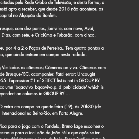
citadas pela Rede Globo de Televisão, e desta forma, o 
 está apto a receber, que desde 2015 não acontece, os 
capital no Alçapão do Bonfim.

sque, com dez pontos, Joinville, com nove, Avaí, 
o Dias, com sete, e Criciúma e Tubarão, com cinco.

u por 4 a 2 o Paços de Ferreira.. Tem quatro pontos a 
ca, que ainda entram em campo nesta rodada.

o; Ver todas as câmeras; Câmeras ao vivo. Câmeras com 
 de Brusque/SC, acompanhe: Fatal error: Uncaught 
5: Expression #1 of SELECT list is not in GROUP BY 
column 'bqaovivo_bqaovivo.p.id_publicidade' which is 
 dependent on columns in GROUP BY …

O entra em campo na quarta-feira (19), às 20h30 (de 
o Internacional no Beira-Rio, em Porto Alegre.

nfica para o jogo com o Tondela, Bruno Lage escolheu o 
staque para a inclusão de João Félix que após se ter 