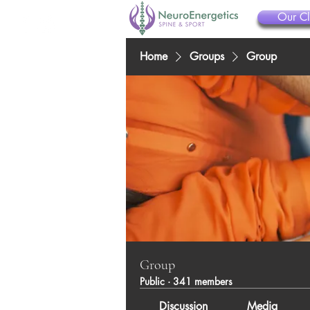
Our Cl
Home
Groups
Group
Group
Public
·
341 members
Discussion
Media