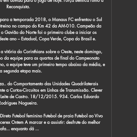
ou em dúvida para o jogo de hoje. Força Benfica rumo à 
Reconquista.

para a temporada 2018, o Manaus FC enfrentou o Sul 
o-treino no campo do Km 42 da AM-010. Campeão da 
Gavião do Norte foi o primeiro clube a iniciar os 
este ano – Estadual, Copa Verde, Copa do Brasil e.

vitória do Corinthians sobre o Oeste, neste domingo, 
ção da equipe para as quartas de final do Campeonato 
no, a equipe teve um primeiro tempo abaixo da média, e 
a segunda etapa mais.

a.. do Comportamento das Unidades Quadrilaterais 
nte a Curtos-Circuitos em Linhas de Transmissão. Clever 
no Leite de Castro. 18/12/2015. 934. Carlos Eduardo 
Rodrigues Nogueira.

reto Futebol feminino Futebol de praia Futebol ao Vivo 
cerex Ontem A marcar e a assistir: desfrute do melhor 
afa... enquanto dá ...
