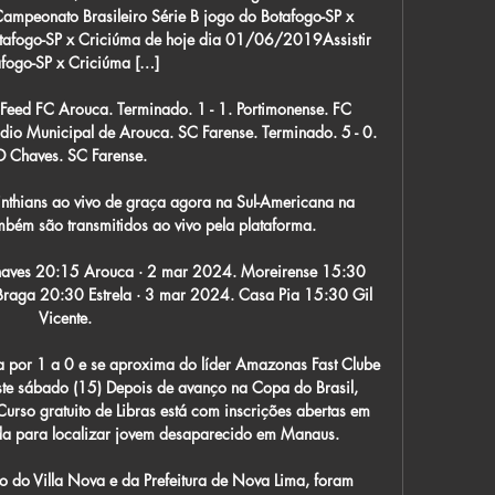
Campeonato Brasileiro Série B jogo do Botafogo-SP x 
tafogo-SP x Criciúma de hoje dia 01/06/2019Assistir 
fogo-SP x Criciúma […]

te Feed FC Arouca. Terminado. 1 - 1. Portimonense. FC 
dio Municipal de Arouca. SC Farense. Terminado. 5 - 0. 
 Chaves. SC Farense.

inthians ao vivo de graça agora na Sul-Americana na 
bém são transmitidos ao vivo pela plataforma.

haves 20:15 Arouca · 2 mar 2024. Moreirense 15:30 
· Braga 20:30 Estrela · 3 mar 2024. Casa Pia 15:30 Gil 
Vicente.

 por 1 a 0 e se aproxima do líder Amazonas Fast Clube 
ste sábado (15) Depois de avanço na Copa do Brasil, 
rso gratuito de Libras está com inscrições abertas em 
a para localizar jovem desaparecido em Manaus.

o do Villa Nova e da Prefeitura de Nova Lima, foram 