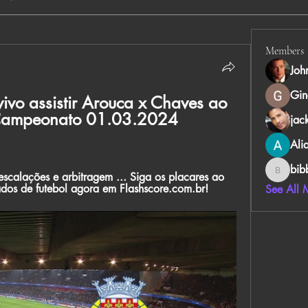
Members
Joh
Gin
vo assistir Arouca x Chaves ao 
o Campeonato 01.03.2024 
jac
Ali
bib
 escalações e arbitragem ... Siga os placares ao 
bibboug
tados de futebol agora em Flashscore.com.br!
See All 