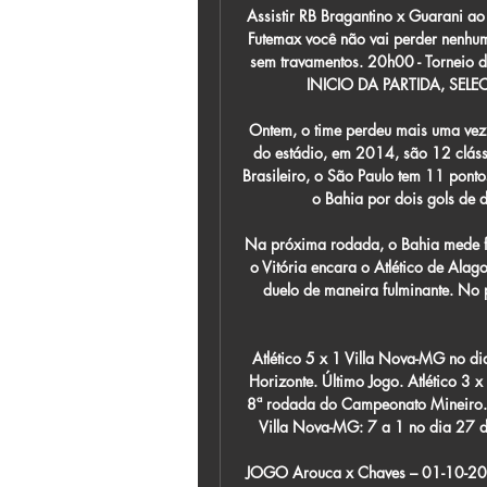
Assistir RB Bragantino x Guarani ao 
Futemax você não vai perder nenhum 
sem travamentos. 20h00 - Torneio d
INICIO DA PARTIDA, SEL
Ontem, o time perdeu mais uma vez 
do estádio, em 2014, são 12 cláss
Brasileiro, o São Paulo tem 11 pont
o Bahia por dois gols de d
Na próxima rodada, o Bahia mede fo
o Vitória encara o Atlético de Ala
duelo de maneira fulminante. No p
Atlético 5 x 1 Villa Nova-MG no d
Horizonte. Último Jogo. Atlético 3 
8ª rodada do Campeonato Mineiro. 
Villa Nova-MG: 7 a 1 no dia 27 
JOGO Arouca x Chaves – 01-10-202