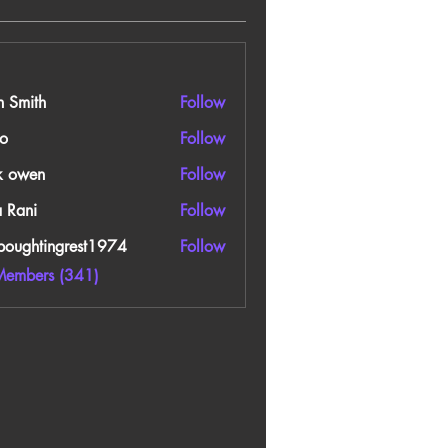
n Smith
Follow
o
Follow
k owen
Follow
a Rani
Follow
boughtingrest1974
Follow
htingrest1974
Members (341)