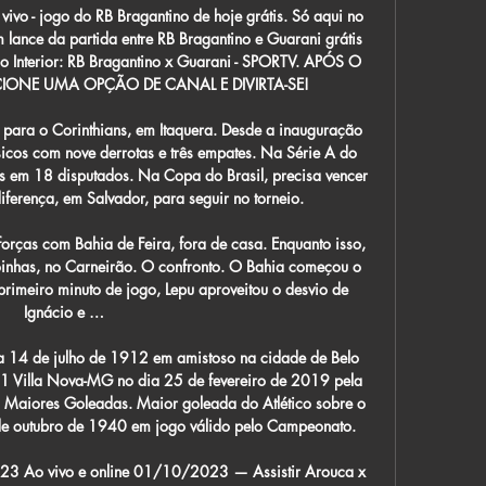
vivo - jogo do RB Bragantino de hoje grátis. Só aqui no 
lance da partida entre RB Bragantino e Guarani grátis 
o Interior: RB Bragantino x Guarani - SPORTV. APÓS O 
ECIONE UMA OPÇÃO DE CANAL E DIVIRTA-SE!

para o Corinthians, em Itaquera. Desde a inauguração 
icos com nove derrotas e três empates. Na Série A do 
os em 18 disputados. Na Copa do Brasil, precisa vencer 
iferença, em Salvador, para seguir no torneio.

rças com Bahia de Feira, fora de casa. Enquanto isso, 
goinhas, no Carneirão. O confronto. O Bahia começou o 
rimeiro minuto de jogo, Lepu aproveitou o desvio de 
Ignácio e …

ia 14 de julho de 1912 em amistoso na cidade de Belo 
x 1 Villa Nova-MG no dia 25 de fevereiro de 2019 pela 
Maiores Goleadas. Maior goleada do Atlético sobre o 
de outubro de 1940 em jogo válido pelo Campeonato.

3 Ao vivo e online 01/10/2023 — Assistir Arouca x 