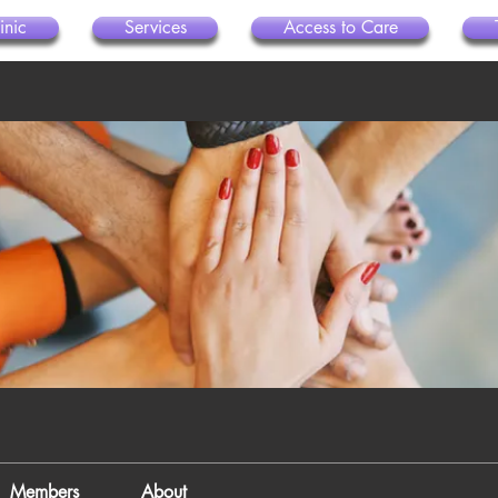
inic
Services
Access to Care
Members
About