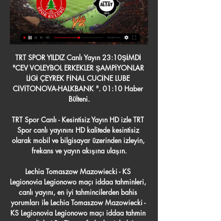
TRT SPOR YILDIZ Canlı Yayın 23:10ŞİMDİ "CEV VOLEYBOL ERKEKLER ŞAMPİYONLAR LİGİ ÇEYREK FİNAL CUCİNE LUBE CİVİTONOVA-HALKBANK ". 01:10 Haber Bülteni.

TRT Spor Canlı - Kesintisiz Yayın HD izle TRT Spor canlı yayınını HD kalitede kesintisiz olarak mobil ve bilgisayar üzerinden izleyin, frekans ve yayın akışına ulaşın.

Lechia Tomaszow Mazowiecki - KS Legionovia Legionowo maçı iddaa tahminleri, canlı yayını, en iyi tahmincilerden bahis yorumları ile Lechia Tomaszow Mazowiecki - KS Legionovia Legionowo maçı iddaa tahmin analizleri ProTipster farkıyla sizlerle!

TRT SPOR Canlı Yayın - TRT Spor - Türkiye`nin güncel ... (Canlı). 16:00 GÜNDEM FUTBOL (Canlı). 17:30 DÜNYADAN SPOR (Canlı). 18:00 SPOR MERKEZİ (Canlı). 20:00 TRENDYOL 1. LİG FUTBOL KARŞILAŞMASI 25. HAFTA ÜMRANİYESPOR - ...

TFF 2'nci Lig Kırmızı Grup'taki Ege derbisinde şampiyonluk yarışındaki Menemen Belediyespor, kümede kalmaya çalışan Bodrum Belediyesi Bodrumspor'u 2-1 mağlup etti. Ev sahibi Menemen'in gollerini 10. dakikada Samed Ali ve 84. dakikada Mustafa atarken konuk Bodrum'un tek golü 52. dakikada.

Belediye Derincespor-Elazığ Belediyespor: 0-0. 3. Grup. Medical Park Batman Petrolspor-Diyarbekirspor: 0-1. Malatya Yeşilyurtspor-Karacabey Belediyespor: 3-1.. Mustafa Kaplan maç sonu neler dedi? Gölbaşı Belediyespor 2 - Devlet Tiyatroları Spor Kulübü 1: FLAŞ ! Mert Çetin İtalya'daki dev maçta forma giydi

İstanbul Başakşehir (Türkei): Spiele der Saison 2018/2019. Vorherige Saison | Nächste Saison. Türkei: Süper Lig Saison 2018/2019. Spiele: 34 | Siege: 19.

Sivasspor ile MKE Ankaragücü Süper Lig’in 7. hafta maçında Sivas Yeni 4 Eylül Stadyumu’nda karşılaşacak. İki takım arasından oynanan 16 maçta Yiğidolar'ın rakibine karşı 10-1 üstünlüğü bulunuyor. İki takımın 5 maçında ise taraflar sahadan birer puanla ayrıldı. 28 Ekim 2019, Pazartesi.

Artvin Hopaspor ve Yeni Orduspor Kulubu takımları arasındaki maçlar nasıl sonuçlandı, hangi takım daha fazla kazandı? Artvin Hopaspor ve Yeni Orduspor Kulubu takımları arasındaki tüm.

Ana Sayfa Spor Adana Demirspor'da Osmanlıspor maçı hazırlıkları başladı Adana Demirspor'da Osmanlıspor maçı hazırlıkları başladı Spor Toto 1.Lig'de şampiyonluk hedefleyen Adana Demirspor, deplasmanda oynayacağı Osmanlıspor maçının hazırlıklarına bir günlük iznin ardından yaptığı antrenmanla başladı.

Beşiktaş Antalyaspor maçı 23 Ekim Pazar akşamı saat 19:00‘da başlayacak.Betsat’tan canlı olarak yayınlanacak mücadeleyi Barış Şimşek yönetecek.. Lider Beşiktaş son maçında konuk olduğu Trabzonspor’u deplasmanda 2-0 yendi.

31 Temmuz 2018 tarihinde Turkey U18 - Russia U18 maçını alternatif kanal seçeneklerimiz ile sitemizden canlı izleyebilirsiniz.. Turkey - Russia maçını izle, Turkey - Russia 01 Eylül 2017 maç yayınları, Stadyum.tv de saat: 21:00 canlı maç izle. Turkey U18 W - Russia U18 W maçını canlı …

Fenerbahçe U19 vs. Gençlerbirliği U19 - 6 February 2018 - Soccerway. Bahasa - Indonesia; Chinese (simplified). Fenerbahçe U19 vs. Gençlerbirliği U19 1 - 3.. İstanbulspor U19 More info: U19 Süper Lig table # Team MP D P; 1: Bursaspor U19: 34 +48: 80: 2:

Valbo FF ve Kvarnsvedens IK takımları arasındaki maçlar nasıl sonuçlandı, hangi takım daha fazla kazandı? Valbo FF ve Kvarnsvedens IK takımları arasındaki tüm karşılaştırmaları Takvim.com.tr canlı skor sayfasından takip edebilirsiniz.

Kalamunda Eastern Suns (Bayanlar) - East Perth Eagles (Bayanlar) arasında 22.06.2019 tarihinde oynanacak olan basketball maçını izlemek için maç saati …

Maç detayı sayfasında Premier Lig kapsamında oynanan Yeni Uni. César Vallejo – Deportivo Binacional karşılaşmasına ait tarih, saat, stat, stat kapasitesi, maç haftası, takımların son beş maçlarında aldıkları sonuçlar, canlı skor, TV yayıncısı, ilk yarı ve maç skoru, gol, golleri kimlerin hangi dakika-dakikalarda.

Club Ferrocarril Midland - Deportivo Merlo arasında 21.09.2019 tarihinde oynanacak olan football maçını izlemek için maç saati 16:45'da Polobet TV Güncel Giriş'den izleyebilirsiniz.

Spor Toto 3. Ligde mücadele eden Anagold 24 Erzincanspor, Ziraat Türkiye kupası elemesinde Süper Lig ekibi Adanaspor’u sahasında konuk etti. Oynanan müsabakada Anagold 24 Erzincanspor.

Altay - Ümraniyespor maçı ne zaman? Saat kaçta? Hangi 8 Eki 2023 — Müsabaka TRT Spor'da canlı yayınlanacak. Altay - Ümraniyespor MAÇI CANLI İZLE CANLI YAYIN. Galatasaray'dan ses getirecek transfer hamlesi ...

Tarih: 25 Ağustos 2019 13:12 Karagümrük, Alparslan Erdem ve Ramazan Civelek'in golleriyle Altınordu'yu deplasmanda 2-1 mağlup ederek 2'de 2 yaptı. Maçın ardından açıklamalarda bulunan Fatih Karagümrük Teknik Sorumlusu Atılay Canel, sezona çok iyi bir giriş yaptıklarını söyledi.

TRT Spor Canlı Yayın - HD Kesintisiz İzle! 20:00 Ümraniyespor - Altay. 22:00 Aktüel Futbol. 23:30 İleri Üçlü. Canlı TV izle. Canlı Tv izle, ulusal ve yerel birçok tv kanalına ait yayınları son ...

Ümraniyespor – Altay İzmir Canlı İzle 1 May 2021 — Ümraniyespor ile Altay İzmir, TFF 1.Lig 33.Hafta maçında karşı karşıya geliyor. Saat 16:00'da başlayan müsabaka Bein Sports Max 1 kanalından ...

Turgutluspor - Serik Belediyespor: 0-0 TFF 3. Lig 3. Grup'ta geçen hafta Bucaspor deplasmanından 3 puanla dönen Turgutluspor evinde kendisi gibi zirve mücadelesi veren Serik Belediyespor'la golsüz...

Pınar Karşıyaka, Waters ve Kennedy'nin basketleriyle periyodu 56-53 üstün tamamladı. Son periyotta 33. dakikayı 63-60 üstün geçen Pınar Karşıyaka önünde Fenner'le etkili olan konuk ekip, 35. dakikada 66-66 beraberliği yakaladı.

CANLI YAYIN | ÜMRANİYESPOR - GENÇLERBİRLİĞİ MAÇ YouTube YouTube 1:34:30

Yeni Malatyaspor - Galatasaray Bein Sports canlı izle, Yeni Malatyaspor - Galatasaray Bein Sports şifresiz izle, Yeni Malatyaspor - Galatasaray Bein Sports 1 canlı izle. Ana Sayfa Canlı Maç izle Taraftarium24 Futbolcafe tv izle Netspor tv izle Justin tv izle. 21 Eylül 2019 Cumartesi.

Trt Haber Canlı İzle . Türkiye‘nin ilk televizyon kanallarından biri olan TRT, bizlere Türkiye'den dünyadan haberler sunan TRT haber kanalıyla 24 saat haber yaparak haber açlığını gidermektedir. Trt Haber kanalı, Türkiye Radyo Televizyon Kurumu (TRT) tarafından 18 Mart 2010 tarihinde yayın hayatına başlamıştır.

Altay - Ümraniyespor Maç Özeti (Video) ÖZETLER VE GOLLER · CANLI SKOR · beIn SPORTS HABER CANLI YAYIN. TRENDYOL 1. LİG. 2023/2024. 8 .Hafta. Altay. 0. 0. -. 3. 8 Ekim 2023, Pazar, 09:00. ÖZETİ İZLE.

Elazığ Bld. - Ofspor, TFF 3. Lig maçı 13 10 2019 günü RTV 23 Elazığ, kanalından yayınlanacak. Maçın başlama saati 14:00.Karşılaşmayı izleyebileceğiniz platform ve …

İstanbullu Gelin yeni fragman izle! Son bölüm tek part!. Bornova Anadolu Lisesi nden mezun olan Bademci son olarak Kiralık Aşk dizisinde rol aldığı Sinan Karakaya karakteriyle.

Abbie Myers - Ivana Popovic arasında 28.09.2019 tarihinde oynanacak olan tennis maçını izlemek için maç saati 03:15'da SavoyBetting - Savoybet - Canlı Maç izle'den izleyebilirsiniz.

12 Aralık 2011 Pazartesi saat 20:00 canlı Bursaspor – Fenerbahçe Maçı izle, bedava online free lig tv izle bursa fener maçı izle, ligtv bursaspor f.bahçe maçını izle, spor toto süper lig 15.hafta kapanış maçı bursaspor fb maçı izle, bursaspor fenerbahçe maç özeti izle, maçın gollerini izle geniş özet izle video, 12.12.2011 saat 20:00 Bursaspor Fenerbahçe maçı.

Kadro sayfasında Karagümrük takımının güncel ve geçmiş sezonlarına ait kadro bilgilerine göz atabilirsiniz. Kadroda yer alan oyuncuları pozisyon, yaş, forma giydiği maç sayısı, ilk onbirde sahaya çıktığı maç sayısı, oynadığı toplam dakika, gol, asist, sarı kart ve …

TRT Avaz Canlı İzle TRT Avaz kanalını canlı izleyin.

Elazığ Harput Gazetesinden Teşekkürler... TEŞEKKÜRLER KARAMAN Hakan KAMAÇ Okul Sporları Genel Müdürlüğü tarafından Türkiye Satranç Federasyonu ve ana sponsoru Türkiye İş Bankası'nın katkılarıyla düzenlenen Okul Sporları Satranç Türkiye Birinciliği, 10-13 Haziran tarihleri arasında, Karaman Belediyesi Lütfi Elvan Kongre Merkezi’nde gerçekleştirildi.

Maçın ilk dakikalarında Sigortam.net İTÜ Yunus Akçay, Fenerbahçe Beko ise De Colo ile etkili olurken, 5. dakikayı sarı-lacivertli ekip 12-9 önde geçti. Düşük tempoda seyreden müsabakada zorlanmayan Fenerbahçe Beko, ilk çeyreği 19-15 önde tamamladı. İkinci çeyrekte de oyunun.

TRT SPOR YILDIZ CANLI İZLE - TRT Yıldız canlı yayın HD 18 Oca 2024 — | İspanya La Liga Ümraniyespor - Altay maçı ne zaman, saat kaçta ve hangi kanalda canlı yayınlanacak? | Trendyol 1. Lig · iPhone · Android ...

The 2017–18 Turkish Cup (Turkish: Türkiye Kupası) was the 56th season of the tournament. Ziraat Bankası is the sponsor of the tournament; thus the official name due to sponsorship was the Ziraat Turkish Cup.As the winners of the tournament, Akhisarspor earned an automatic berth to the group stage of the 2018–19 UEFA Europa League and also qualified for the 2018 Turkish Super Cup

Elazığ Belediyespor Futbol Kulübü 2019-2020 sezonu maç sonuçları, puan cetveli, fikstür ve kadrosu. Elazığ Belediyespor Futbol Kulübü 2019-2020 sezonu maç sonuçları, puan cetveli, fikstür ve kadrosu. Sporzip Beta v 0.14. Sporzip. Bld. Derincespor: 0 : 0: Elazığ Belediye.

Ankaragücü, Spor Toto Süper Lig’in 33. haftasında sahasında Demir Grup Sivasspor’u ağırladı. Başkent ekibi zorlu rakibine karşı 3 puanı 3 golle almasını bildi ve sahadan 3-1lik.

Fikstür sayfasında Ponte Preta takımının güncel ve geçmiş sezonlarına ait maç fikstürüne ulaşabilirsiniz. Yapacağınız turnuva seçimine göre, Ponte Preta takımının bu turnuvalarda aldığı sonuçlar önünüze gelecektir. Tercih etmeniz halinde ev sahibi ve deplasman maçlarına ayrıca göz atabilirsiniz.

CANLI| Altay- Ümraniyespor maçını canlı izle (Maç linki) 8 Eki 2023 — Altay - Ümraniyespor maçı 8 Ekim Pazar günü saat 19.00'da oynanacak. Müsabaka TRT Spor'da canlı yayınlanacak. Maçın hakemi belli oldu.

Balıkesirspor Baltok Adana Demirspor maçının ardından. Spor Toto 1. Lig takımlarından Adana Demirspor‘un teknik direktörü Ümit Özat, play-off hedeflerine ilişkin, “Son ana, son dakikaya, son saniyeye, son saliseye kadar kovalayacağız.

Şampiyonlar ligi Beşiktaş CS