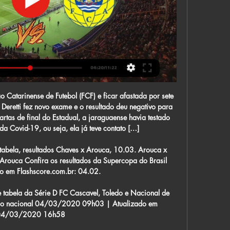
Cruzeiro.....

Review: Gear Fit2 Pro melhora em tudo e agora mede natação Aparelho tem integração com smartphones, mas funciona de forma independente para monitorar exercícios, rastrear localização e.

Acompanhe no Pernambuco Notícias as últimas notícias de PE. Informações de trânsito, previsão do tempo, agenda cultural, vídeos e coberturas especiais.

Chaves - Arouca placar ao vivo, H2H e escalações Chaves Arouca esultado ao vivo (e transmissão online) começa no dia 1 de mar. de 2024 as 20:15 horário UTC em Portugal, Chaves, Estadio Municipal Eng.

Quem também estreia é o Globo. O adversário será o Força e Luz no estádio Barretão, domingo, às 17h. No único duelo da segunda-feira, encerrando essa segunda rodada da Copa Rio Grande do Norte, o Santa Cruz de Natal recebe o Assu, às 15h, na Arena das Dunas

Futebol Clube de Arouca GD Chaves - FC Arouca Sexta, 01 de março ⌚ 20h15 Estádio Municipal Veja os nossos jogos na sport tv · #LobosDeArouca #AmorEPaixao. Singué Jr ...

Chapecoense derrota Avaí no retorno do Catarinense. Agência Brasil. 08/07/20 - 22h29 Após um longo hiato de 115 dias a bola voltou a rolar nesta quarta (8) em Santa Catarina pelas quartas de final do Campeonato Estadual. E o retorno da.

Descubre las últimas cuotas para el Independência - Humaitá de Fútbol con SmartBets. Regístrate y personaliza tu cuenta para sacarle el máximo partido.

Sites TVs on line, TVs abertas VHF e UHF, Tvs Regionais e internacionais, TVs por Assinatura, Programas de Televisão, TVs Pagas via satélite, TV a cabo, canais.

Arouca x Chaves ao vivo: onde assistir o Campeonato 01/10/2023 — Portanto, veja o local, horário e saiba como assistir o jogo ao vivo, na TV, online e em qual canal vai passar. Onde assistir Arouca x Chaves ao ...

Bilhetes Liga Portugal - Continente Feed FC Arouca. Sporting CP. Arouca | Estádio Municipal de Arouca. Os bilhetes para GD Chaves. Gil Vicente FC. GD Chaves. Barcelos | Estádio Cidade de Barcelos. Os ...

Em partida válida pela nona rodada do Campeonato Goiano, o Goiás venceu o Grêmio Anápolis por 2 a 1 neste sábado, em jogo disputado no estádio da Serrinha. Com os três gols saindo na segunda etapa, o time comandado por Mauricio Barbieri teve de buscar uma virada para sair com a vitória.

Tag: SÃO PAULO x OPERÁRIO FERROVIÁRIO. Copa SP 2020. Assistir São Paulo x Operário Ferroviário Ao Vivo na TV Futebol Online na Copa São Paulo – Mega Placar. MegaPlacar 04/01/2020 0.

O Botafogo começou mal a disputa rumo ao título da Superliga B de vôlei. A equipe alvinegra enfrentou o Flamengo, na Gávea, e foi derrotado por três sets a um. Empurrado por centenas de torcedores no acanhado ginásio Togo Renan Soares “Kanela”, o time de vôlei masculino do Flamengo, anfitrião, ganhou, com parciais de 27/25, […]

Assistir GD Chaves x Arouca Ao Vivo - 01/03/2024 há 11 horas — GD Chaves x Arouca ao vivo: onde assistir Campeonato Português A partida entre GD Chaves x Arouca acontece neste dia 01/03/2024, às 17h15 ( ...

Assistir Brusque x Joinville online Aqui você aprende como assistir a Brusque x Joinville ao vivo , online e grátis. O jogo do Campeonato Catarinense, será disputado dia 16/01/2019 às 19:00 hs.

Jogo Benfica - Academica Liga ZON Sagres 2010/11 - 1ª Jornada. O SL Benfica recebe o Académica de Coimbra, hoje, pelas 20H15. Pode ver a transmissão do jogo Benfica vs Academica em directo na SportTV1, pelas 20H15. Também pode assistir ao jogo Benfica vs A...

Usado - Rio de Janeiro . Camisa Feminina Volei Rj Tamanho G . R$ 40. 6x R$ 7 40. Usado. Camisa Cruzeiro Sada Feminina Volei 17/18 Ryl Tam: Pmg . R$ 149 99. 12x R$ 12 50 sem juros . Frete grátis.. Camisa Fila Botafogo Rj - Infantil . R$ 110. 12x R$ 9 17 sem juros . São Paulo .

Sobre o próximo compromisso na competição, quinta-feira, contra o Botafogo, no Rio de Janeiro, Orejuela afirmou que a partir de agora, nesta reta final, os jogos se tornam ainda mais difíceis, mas que o Clube segue evoluindo e que a vitória é o único resultado que interessa ao Clube.

Jon Jones e Valentina Shevchenko são os mais cotados no UFC 247 Adilson Batista vê clássico contra América-MG como bom teste para o Cruzeiro Regularizado pelo Goiás, meia vive expectativa de atuar no Brasil após 10 anos Catarinense: Diretoria do Avaí divulga nota de repúdio sobre atletas aliciados Paulista A3: Sem desfalques, Nacional visita Desportivo Brasil

ONDE ASSISTIR Náutico x Sport AO VIVO. Transmissão do jogo Náutico x Sport: A partida terá transmissão ao vivo pelo Fox Sports e online pelo canal Live FC.O site da Globo esporte acompanha a.

Não deixe de acompanhar o jogão entre Boa Esporte x Coimbra ao vivo pelo Campeonato Mineiro a partir das 10h00 (de Brasília) com transmissão do canal GE. Assistir Boa Esporte x Coimbra ao vivo grátis. Só aqui no Futemax você não vai perder nenhum lance da partida entre Boa Esporte e Coimbra …

Motivos mais que suficientes para seguir Famalicão aqui, neste portal e, porque não, visitar Vila Nova de Famalicão. Contacte-nos. Vila Nova de Famalicão é um concelho empreendedor. Desde 1205 que Famalicão cresce, desde então nunca mais parou. Contactos

Essa foi a primeira vez que o Cartoon fez uma transmissão ao vivo e simultânea para todo o continente, conquistando a posição nº 1 dos vídeos de games em alta no YouTube no Brasil e a 2ª mais vista no geral. Relacionado. Comentários Nenhum comentário para esta notícia. Deixe o seu comentário!

— Atlético Clube Goianiense (@ACGOficial) August 13, 2020. Nesta quarta o que se viu em campo foi um Flamengo que em nada lembrou a equipe de 2019, que dominava e sufocava os adversários até alcançar a vitória. O time de Torrent esteve perdido na defesa e pouco criou no ataque.

Globo RJ 1 Globo RJ 2 + Globo SP Globo RJ 3 + Globo Nordeste + Globo SP Assistir Globo RJ ao vivo online grátis é Aqui, Assista ao vivo na tv sem travar, além de Globo RJ há centenas de canais online em Fotodicas.Com disponíveis 24 horas.

Justiça Desportiva do Amazonas suspendeu a final entre Fast Clube e Manaus 15 de abril de 2019 As partidas das f