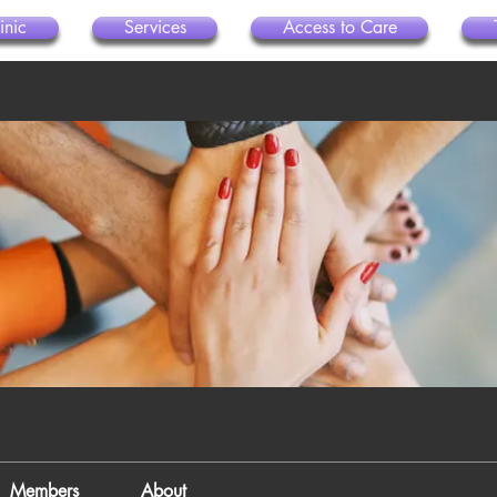
inic
Services
Access to Care
Members
About