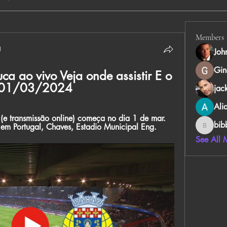
Members
й
Joh
Gin
 ao vivo Veja onde assistir E o 
 01/03/2024
jac
Ali
(e transmissão online) começa no dia 1 de mar. 
bib
m Portugal, Chaves, Estadio Municipal Eng.
bibboug
See All 