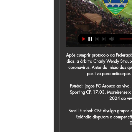
Após cumprir protocolo da Federação Catarinense de Futebol (FCF) e ficar afastada por sete dias, a árbitra Charly Wendy Straub Deretti fez novo exame e o resultado deu negativo para coronavírus. Antes do início das quartas de final do Estadual, a jaraguaense havia testado positivo para anticorpos da Covid-19, ou seja, ela já teve contato […]

Futebol: jogos FC Arouca ao vivo, tabela, resultados Chaves x Arouca, 10.03. Arouca x Sporting CP, 17.03. Moreirense x Arouca Confira os resultados da Supercopa do Brasil 2024 ao vivo em Flashscore.com.br: 04.02.

Brasil Futebol: CBF divulga grupos e tabela da Série D FC Cascavel, Toledo e Nacional de Rolândia disputam a competição nacional 04/03/2020 09h03 | Atualizado em 04/03/2020 16h58

Aplicativo Encceja Conectado 2020 – Saiba mais sobre o App oficial do Inep! Trabalhe Conosco MRV 2020 – Vagas de Emprego, Estágio e Jovem Aprendiz em diversas áreas! Trabalhe Conosco Samarco 2020 – Oportunidades de Emprego em Diversas áreas! Apostilas Encceja 2020 – Comece a Estudar para Exame deste ano!

O Campeonato Catarinense de Futebol da Série A de 2019, ou Catarinense Sicoob 2019, [1] por motivos de patrocínio, foi a 94ª edição da principal divisão do futebol catarinense. Houve uma mudança na fórmula de disputa em relação ao ano anterior. O campeonato foi disputado em duas fases. A primeira fase, foi disputada por dez equipes em pontos corridos com turno e returno.

Chaves x Arouca » Placar ao vivo, Palpites, Estatísticas + ... FC Arouca e o FC Arouca marca 1 gols contra o GD Chaves. Em média, o GD Como Assistir em Direto e Transmissão ao vivo da Chaves x Arouca. Siga as etapas ...

Guia TV - sport tv GD CHAVES X FC AROUCA. LIGA PORTUGAL BETCLIC. 20:05 - 22:30. GD CHAVES X SPORTING CP. O FUTEBOL ÉS TU. 20:30 - 20:45. QUALIFICAÇÃO - FORMULA 1 GULF AIR BAHRAIN ...

Arouca x Chaves Palpite – Saiba Onde Assistir, Horário e 01/10/2023 — A partida acontece às 11h30 (horário de Brasília), no Estádio Municipal de Arouca. Confira o nosso palpite, saiba onde assistir e veja as ...

O treinador do Benfica B explicou os planos para o jogo de sábado (11h00), em Coimbra, relativo à 8.ª jornada da II Liga. Em Coimbra, às 11h00 de sábado, o Benfica B vai enfrentar a Académica na 8.ª jornada da II Liga. No caminho das águias atravessa-se "uma equipa agarrada a uma ideia muito própria", analisou o treinador Renato Paiva.

Primeira Liga FC Arouca, 31, 23. 8, FC Famalicão, 26, 22. 9 Estoril Praia, 22, 23. 15, Rio Ave FC, 22, 23. 16, Portimonense, 22, 23. 17, GD Chaves, 18, 23. 18, FC Vizela ...

Já a respeito do Campeonato Catarinense de futebol Série A, a competição retornará a partir da próxima quarta-feira, dia 8, com os jogos de ida das quartas-de-final. As primeiras equipes a adentrarem ao gramado serão Criciúma e Marcílio Dias, que se enfrentarão ás 19h no estádio Heriberto Hulse, em Criciúma.

Os jovens talentos das categorias de base do Sada Cruzeiro levantaram mais um título neste domingo, 28/07. Os garotos do sub-19 mostraram a força do manto estrelado no Rio de Janeiro e bateram o Botafogo por 3 sets a 0, garantindo o troféu inédito da Copa Cidade Maravilhosa.

Futebol: jogos GD Chaves ao vivo, tabela, resultados ... Chaves e outros resultados de futebol agora em Flashscore.com.br! Próximas partidas: 01.03. Chaves x Arouca, 11.03. Gil Vicente x Chaves, 17.03. Chaves x ...

Projeto Horta nas Escolas é apresentado em Afogados da Ingazeira By Blog do Patricio Nunes quinta-feira, outubro 12, 2017 No comments A Gerência Regional do Instituto Agronômico de Pernambuco (IPA), de Afogados da Ingazeira, em parceria com a Secretaria Estadual de Educação apresentam o Projeto de "Horta nas Escolas", na manhã desta quarta-feira (11), na Escola Ernesto de …

Melhores momentos: Caldense 0 x 0 Cruzeiro - Mineiro 2018.Cruzeiro tem noite pouco inspirada e empata sem gols com a Caldense fora de casa.Raposa não cria muitas chances para ameaçar Omar, e Fred completa segundo jogo sem marcar pelo clube.O 