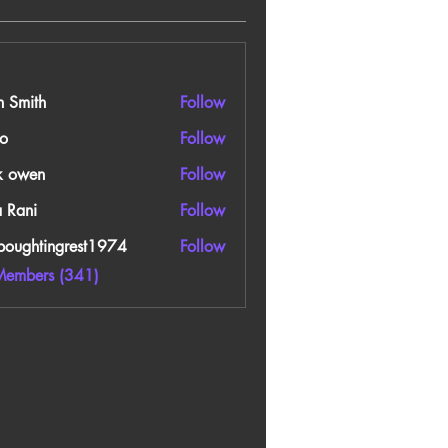
n Smith
Follow
o
Follow
k owen
Follow
a Rani
Follow
boughtingrest1974
Follow
htingrest1974
Members (341)