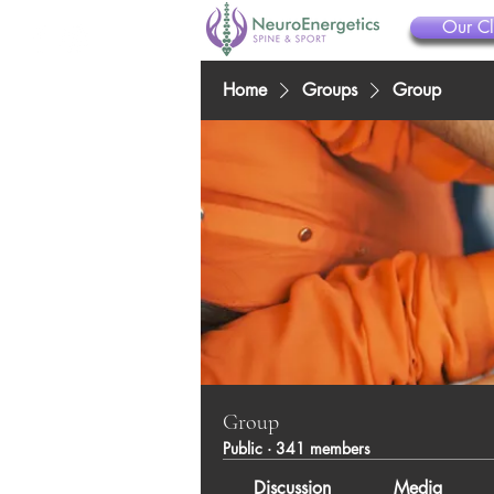
Our Cl
Home
Groups
Group
Group
Public
·
341 members
Discussion
Media