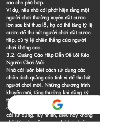
sao cho phù hợp.
Ví dụ, nếu nhà cái phát hiện rằng một 
người chơi thường xuyên đặt cược 
lớn sau khi thua lỗ, họ có thể 
tăng tỷ lệ 
cược
 để thu hút người chơi đặt cược 
tiếp, dù tỷ lệ chiến thắng của người 
chơi không cao.
3.2. Quảng Cáo Hấp Dẫn Để Lôi Kéo 
Người Chơi Mới
Nhà cái luôn biết cách sử dụng các 
chiến dịch quảng cáo tinh vi
 để thu hút 
người chơi mới. Những chương trình 
khuyến mãi, tặng thưởng khi đăng ký 
tài khoản, hay hoàn tiền khi thua cược 
đều là những công cụ hiệu quả mà nhà 
cái sử dụng. Tuy nhiên, điều này không 
phải lúc nào cũng mang lại lợi nhuận 
cho người chơi.
Một số nhà cái còn sử dụng 
chiến 