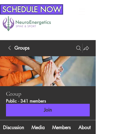
SCHEDULE NOW
Groups
Group
Public
·
341 members
Join
Discussion
Media
Members
About