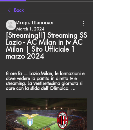
Back
Игорь Шаповал
March 1, 2024
[Streaming!!] Streaming SS 
Lazio - AC Milan in tv AC 
Milan | Sito Ufficiale 1 
marzo 2024
8 ore fa — Lazio-Milan, le formazioni e 
dove vedere la partita in diretta tv e 
streaming. La ventisettesima giornata si 
apre con la sfida dell'Olimpico: ...