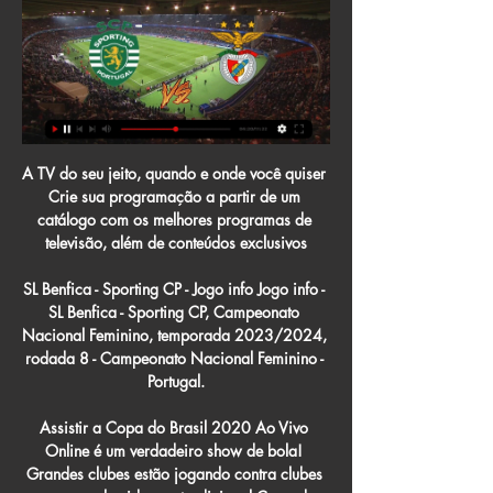
A TV do seu jeito, quando e onde você quiser Crie sua programação a partir de um catálogo com os melhores programas de televisão, além de conteúdos exclusivos

SL Benfica - Sporting CP - Jogo info Jogo info - SL Benfica - Sporting CP, Campeonato Nacional Feminino, temporada 2023/2024, rodada 8 - Campeonato Nacional Feminino - Portugal.

Assistir a Copa do Brasil 2020 Ao Vivo Online é um verdadeiro show de bola! Grandes clubes estão jogando contra clubes menos conhecidos na tradicional Copa do Brasil, prometendo algumas grandes goleadas, e algumas grandes surpresas. Esta edição da Copa do Brasil, serão 86 times disputando entre si, em jogos eliminatórios, as vagas para as […]

Placar ao vivo de todos os jogos de hoje, com resultados das partidas atualizados minuto a minuto. Acompanhe quem joga hoje na rodada dos campeonatos de futebol do Brasil e do Mundo, com placar da rodada em tempo real e informações completas dos jogos. Assista online os gols e os melhores momentos dos jogos de hoje.

Visualize o perfil de Evandro Dias no LinkedIn, a maior comunidade profissional do mundo. Evandro tem 2 empregos no perfil. Visualize o perfil completo no LinkedIn e descubra as conexões de Evandro e as vagas em empresas similares.

Frei Roger Strapazzon e Moacir Beggo. Petrópolis (RJ) – A centenária Igreja do Sagrado, em Petrópolis (RJ), reuniu nesta sexta-feira (6/12) duas gerações de frades da Província da Imaculada Conceição durante a Eucaristia de Ação de Graças, às 10 horas. De um lado, os frades que celebram seus jubileus de vida religiosa e sacerdotal. Alguns fazem o primeiro jubileu de 25 anos e.

O Vasco da Gama está neste momento em 18º lugar e necessita de pontos para tentar fugir da zona de despromoção. Vem de uma derrota com o 17º classificado e um dos seus adversários “directos”, o Criciúma, mas antes desse jogo até estava a manter alguma consistência em não perder pontos.

Sporting CP - Benfica placar ao vivo, H2H e escalações há 11 horas — Sporting CP Benfica esultado ao vivo (e transmissão online) começa no dia 14 de abr. de 2024 as 15:00 horário UTC como parte do Campeonato Nacional, Women, ...

Sporting - Benfica placar ao vivo, H2H e escalações Sporting Benfica esultado ao vivo (e transmissão online) começa no dia 29 de fev. de 2024 as 20:45 horário UTC como parte do Taça de Portugal, Portugal.

O árbitro Rafael Carlos Salgueiro (CBF/AL) vai apitar a grande final entre CSE e Zumbi neste domingo (27), às 16h, no Estádio Juca Sampaio, em Palmeira dos Índios, na decisão do Campeonato Alagoano Sub-23 – 2ª Divisão 2019.

Assistir Confiança ao vivo nunca foi tão rápido e fácil, os melhores jogos do Confiança é aqui no FuteMax.tv.. Assistir Frei Paulistano x Confiança ao vivo HD 08/02/2020 grátis. 08/02/2020. Assistir Botafogo-PB x Confiança ao vivo 01/02/2020 grátis. 01/02/2020.

A Benfica TV possui os todos os direitos da transmissão dos jogos do Benfica em casa. Nas transmissões fora de Portugal as emissoras compram directamente à emissora os direitos televisivos.. 1966/67 Benfica Académica de Coimbra Eusébio - Benfica 31/26 1967/68 Benfica Sporting Eusébio - Benfica …

CHAMPIONSHIP - PLAY-OFF DE PROMOÇÃO - MEIAS-FINAIS - 2.ª MÃO 19:45 Fulham - Cardiff City (2-0 na eliminatória) NORUEGA - 11.ª JORNADA 17:00 Stabaek - Bodoe/Glimt 19:30 Rosenborg BK - Viking FK TAÇA DA SUÉCIA 16:45 IFK Gothenburg - Malmo FF TAÇA DA SUÉCIA 18:00 Aengelholms FF - Lunds BK TAÇA DA ISLÂNDIA - OITAVOS DE FINAL 18:30 KA Akureyri - IBV Vestmannaeyjar 19:00 FH …

Além disso, fizemos uma análise subjetiva das principais característica de Daniel Paulista no comando do Confiança e que pode ser levado para outros clubes. Bancada Azulina 52 – Pré jogo Confiança x River. 14/02/2020 14/02/2020 Dragão de Aracaju Comment.

Conhecido por paredão o goleiro mais uma vez chega a Afogados da Ingazeira para disputar a competição. O atleta é o primeiro reforço do tricolor sertanejo que busca uma vaga na elite do futebol pernambucano. Está na boca do torcedor da Coruja que hoje declara com toda confiança na equipe, e inventou o slogan. 'O Paradão voltou!'

Assistir Criciúma x Marcílio Dias ao vivo. 17h00 – Campeonato Catarinense: Criciúma x Marcílio Dias. Criciúma Esporte Clube (cujo acrônimo é CEC) é um clube brasileiro de futebol sediado na cidade de Criciúma, no estado de Santa Catarina. Fundado em 13 de …

No primeiro jogo válido pelas quartas de final do Campeonato Catarinense, Criciúma e Marcílio Dias, empatam em 0x0, na noite desta quarta-feira (08), no estádio Heriberto Hülse.. Na partida sem grandes emoções dentro campo, quem teve a melhor oportunidade foi Roberto Pítio, que chegou a abrir o placar para a equipe visitante, mas o gol foi anulado na sequência.

Onde e como ver | Site oficial do Sporting Clube Ver todos. Próximo Jogo. Taça de Portugal. SPORTING CP. VS. SL Benfica. 29 fevereiro 20:45. Comprar Bilhetes. Primeira Liga. FC Arouca. Sporting CP. 10 março 18 ...

Notícias, resultados e vídeos da maior liga de basquete do mundo. Depois de conseguir R$ 77 mil para tratamento do pai, Dennis "zyl" retorna às streams um mês após morte do familiar para.

Classificada, Caldense enfrentará Cruzeiro Após a vitória por 3 a 0 frente ao Tupynambás, a Caldense se reapresentou na tarde desta segunda-feira no CT. O elenco teve uma longa conversa com o técnico Mauro Fernandes e realizou um trabalho de recuperação física.

LiveScore.pt oferece resultados de jogos de futebol ao vivo, golos em tempo real de mais de mil ligas, taças e torneios (Premier League, e Liga dos Campeões), Os nossos serviços incluem marcadores dos golos, resultados ao intervalo, cartões vermelhos, alertas de …

Lucas Paulo está no Facebook. Participe do Facebook para se conectar com Lucas Paulo e outros que você talvez conheça. O Facebook oferece às pessoas o...

片川乃里子 está no Facebook. Participe do Facebook para se conectar com 片川乃里子 e outros que você talvez conheça. O Facebook oferece às pessoas o poder de compartilhar e tornar o mundo mais aberto e conectado.

Futebol ao vivo #Baianão2020 #Jacuipense #BahiadeFeira Jacuipense x Bahia de Feira Bahia x Vitória da Conquista Fluminense de Feira x Vitória Atlanta

Tondela SL Benfica resultados ao vivo - SofaScore Tondela SL Benfica resultado ao vivo (e transmissão online) começa no dia 27.10.2019. as 15:00 horário UTC em Portugal, Tondela , Estádio João Cardoso como parte do Primeira Liga Portugal.

Neste final de semana foi realizada a 8ª rodada do Goianão 2019. Confira os resultados das partidas, artilharia e a tabela de classificação. RESULTADOS Sexta-feira: 22/02/2019 Atlético.

Operário Ferroviário Esporte Clube de Ponta Grossa- Campeão 1969 foto do time campeão de 1969 do Operario Ferroviário Esporte Clube. NA Foto mostra o time com a seguinte escalação ; Nilson-Mourão-Nilo Gomes e Jamil , Reinaldo e Ferrinho, - Nilson Peres-Padreco- Sabino e Gauchinho.

Sporting CP x SL Benfica ao vivo agora SL Benfica 29 feverei há 7 horas — há 13 horas — Casa Pia AC – SL Benfica, 18h. Sporting CP – Boavista FC, 20h30. Os leitores são a força e a vida do jornal. Assine o PÚBLICO.

Foto: A.D. Cabofriense. No início deste ano, o goleiro chegou a se apresentar e deu até entrevista. Mas tinha contrato com a Cabofriense (RJ) e não foi liberado na época. O presidente do clube, Warton Lacerda, garantiu que agora está tudo certo e Marquinhos não dará viagem perdida.

O "Vena" foi ex-presidente da T.O. Fúria Marcilista e atualmente era Assessor Jurídico, Conselheiro do Clube Náutico Marcílio Dias e também fazia parte do Conselho Fiscal da Comissão dos Torcedores.

Onde assistir a Sporting x Benfica, pelo Campeonato 01/02/2021 — Equipes entram em campo nesta segunda (1), às 18h30, pela 16ª rodada do Campeonato Português; veja como acompanhar ao vivo na TV e na ...

Emprestado pelo Sport ao Confiança, atacante é. Então enxergo que o momento que ele está vivendo no Confiança precisa. Os tentos aconteceram diante do Frei Paulistano,.

O estado psicológico, por sua vez, retrata os personagens situés dans un entre-deux (“situados em um entre-dois”), rattrapés par leur passé (“arrebatados pelo seu passado”), mal assurés de leur avenir (“inseguros em relação ao futuro”) e subissant une brusque remontée nostalgique (submetidos a uma repentina onda de nostalgia

11h00 Sportscenter - Ao Vivo. 12h00 Bate-Bola Debate - Ao Vivo. 13h00 Premier League de Casa. 14h00 Futebol no Mundo - Ao Vivo. 15h00 Bate-Bola Debate. 16h00 Sportscenter. 17h00 Abre o Jogo: Campeonato Português. 17h10 Famalicão x Porto - Ao Vivo. 19h15 Futebol na Veia - Ao Vivo. 20h00 Sportscenter - Ao Vivo. 21h00 Manchester City x Liverpool

Nunca desliga. A GloboNews é o primeiro e mais importante canal de jornalismo da TV brasileira. Momentos decisivos, fatos marcantes. Análise e repercussão. 24 horas no ar.

botafogo cruzeiro fluminense hugo silva líbero pinheiros ponta rio de janeiro sada são josé vôlei seleção brasileira infanto juvenil seleção brasileira. juvenil sesc suíça sul-americano infanto juvenil superliga superliga b torneio internacional de irvine ufjf volley amriswil

Onde dá a Bola? - OndeBola - Data/Canal TV jogos futebol Sporting - Benfica Derby, Liga Portugal, J28, Sport.Tv. Qui 2 Mai provisório UEFA Euro 2024. Dom 14 Jul 20:00, FINAL - Euro 2024, RTP 1?, Sport.Tv online. Ver ...

Sport Lisboa e Benfica há 18 horas — Live. Playlists. Search. Obrigado ❤️   #TFCSLB · Resumos 2023/24 · 9:03. Extended PitchCam | Sporting CP x SL Benfica. Sport Lisboa e Benfica. 35K views. 9 ...

Sporting CP x Benfica ao vivo 17/04/2022 – Onde assistir? 16/04/2022 — O jogo entre Sporting CP x Benfica pode ditar qual será a equipa que irá vencer o segundo lugar da Liga Portugal. Não perca este derby!

A Direcção da Associação Académica de Coimbra/OAF vem por este meio informar os sócios, adeptos e demais interessados que Quim Machado é o novo Treinador da Académica. Joaquim Machado Gonçalves, de...

BENFICA X SPORTING AO VIVO I LIGA PORTUGAL 2023 I YouTube YouTube 1:22 YouTube FUTPLAY 12/11/2023 12/11/2