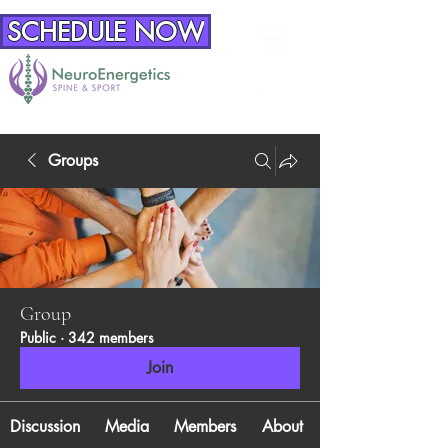
SCHEDULE NOW
Groups
Group
Public
·
342 members
Join
Discussion
Media
Members
About