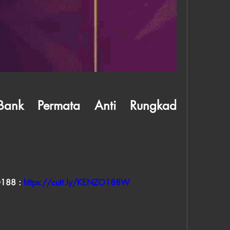
ank Permata Anti Rungkad 
188 : 
https://cutt.ly/KENZO188W