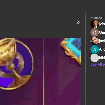
Members
Joh
Gin
jac
Ali
bib
bibboug
See All 