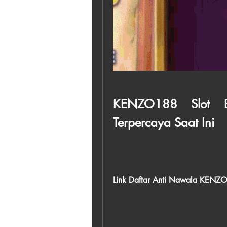
KENZO188 Slot B
Terpercaya Saat Ini​
Link Daftar Anti Nawala KENZO