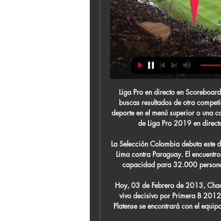
Liga Pro en directo en Scoreboard.com. Página de Liga Pro 2019, (Fútbol/Ecuador). Si buscas resultados de otra competición con el nombre Liga Pro, por favor, selecciona un deporte en el menú superior o una categoría (país) a la izquierda. ¡Consulta los marcadores de Liga Pro 2019 en directo, resultados finales, partidos y la clasificación!

La Selección Colombia debuta este domingo a la 1:00 p.m. en los Juegos Panamericanos de Lima contra Paraguay. El encuentro se disputará en el estadio San Marcos, escenario con capacidad para 32.000 personas. El conjunto Tricolor tiene su primer encuentro y …

Hoy, 03 de Febrero de 2013, Chacarita y Platense se enfrentan en un partido de fútbol en vivo decisivo por Primera B 2012-2013. Con la transmisión en vivo de TyC Sports HD, Platense se encontrará con el equipo de Chacarita a partir de las 17:00 hora de Argentina.

Este viernes 12 y sábado 13 de mayo EWTN transmitirá una programación especial de las actividades que presidirá el Papa Francisco en Fátima por el centenario de las apariciones de la Madre de Dios en Portugal. Aquí los horarios de transmisión por país. Viernes 12 de mayo. Ceremonia de bienvenida

Vivos porque se cuidaron pero ahora son más pobres por que la crecida del río Ozama arrrastró parte. (CD) abre proceso para seleccionar miembros en cumplimiento de disposiciones legales cuando conflictos electorales determinan superación mediante algo más que legalidad para garantizar futuras elecciones. Javielito Racing,.

Horario y dónde ver por TV el Celta de Vigo - Almería de hace 4 horas — Celta de Vigo y UD Almería se ven las caras en el partido que tiene lugar en el estadio Municipal de Balaídos, en la jornada 27 de LaLiga EA ...

Sábado 6/Mayo/2017 7:45 PM - Colombia - Liga Colombiana - Apertura 2017: En vivo Once Caldas vs Millonarios. Cubrimiento en línea a través de Colombia.com

Juego y serie para Leones de Yucatán sobre Diablos Rojos del México. 29 mayo, 2017 suenalapalabra Deja un comentario. Mérida, Yuc.28 de mayo.- Ronnier Mustelier bateó de 4-4 y José Samayoa brilló 7 entradas en la loma para darle el triunfo a los Leones 8-1 y ganarle la serie a los Diablos Rojos ante 11 mil personas en el Parque Kukulcán.

RC Celta - Web oficial Web oficial del RC Celta. Descubre las últimas novedades del RC Celta, servicios Mais Celta, compra de entradas y más información sobre el club.

El Departamento de Vivienda pone en marcha la Estadística del Mercado del Alquiler (EMA), una herramienta que ofrece el precio real de los alquileres en los municipios de Euskadi

Independiente Santa Fe atraviesa su mayor crisis de resultados a lo largo de este 2019, el cuadro 'Cardenal' suma 16 puntos en el corrido del año, apenas dos de ellos en la presente Liga Águila, en ocho meses no sabe lo que es ganar en condición de local y se ha ubicado en el último lugar de la tabla en toda la temporada, pese a ello, el.

Encuentra Vendo Casa En Altos De Ziruma Valledupar en Inmuebles en Valledupar, directo en Mercado Libre Colombia. Descubre tu próximo inmueble! Ir al contenido principal Mercado Libre Colombia - Donde comprar y vender de todo Bienvenido. Ingresa a tu cuenta para ver tus compras, favoritos, etc.

Almería 2-3 Celta: resultado, resumen y goles Victoria para el Celta de Vigo que suma en su casillero cuatro puntos y la primera victoria de la temporada, mientras que la UD Almería seguirá caminando en ...

Gigantes ganó a Marinos y forzó el sexto (Caracas) Marinos de Anzoátegui luchó hasta el último segundo del partido pero cayó derrotado ante Gigantes de Guayana 85x79 en el quinto partido de la semifinal de la Liga Profesional de Baloncesto.

VER Uefa Champions League En Directo ----/ VER Colombia VS Suiza EN VIVO VER España VS Nigeria EN VIVO VER River VS LDU Quito EN VIVO VER Almería VS Hércules EN VIVO VER España VS Nigeria EN VIVO VER Emiratos Árabes Unidos VS Manchester City EN VIVO VER Colombia VS 