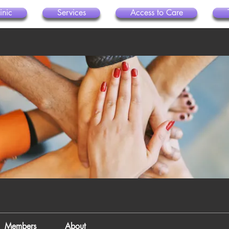
inic
Services
Access to Care
Members
About