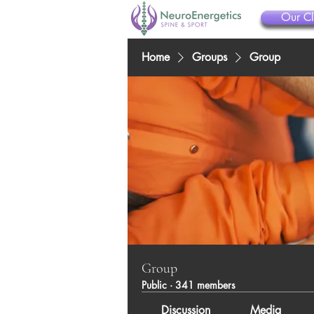
Our Cl
Home
Groups
Group
Group
Public
·
341 members
Discussion
Media