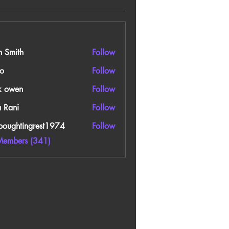
n Smith
Follow
o
Follow
k owen
Follow
a Rani
Follow
boughtingrest1974
Follow
htingrest1974
Members (341)