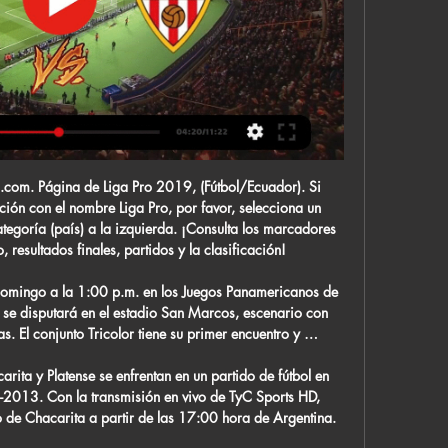
Suíza EN VIVO FUTBOL. VER Paraguay VS Colombia EN VIVO.

Gaby Ocete y Paola Ferrari consiguieron llevar al Mann Filter de Zaragoza a unos históricos playoffs. Lo hicieron sumando entre las dos casi 30 puntos de promedio. La escolta paraguaya, de 30 años y 1,78 metros de altura, fue la máxima anotadora de la Liga Femenina la pasada temporada (19,1 puntos por partido).

El show de comedia musical compuesto por Pedro Palacios (guitarra y voz), Jesús Gallardo (acordeón, iPad y maracas) y Erick Ibarra (bajo y contrabajo) deleitará a su público de Pachuca *** sus parodias cómicas y monólogos, en donde brindarán un nuevo show apto para todo público. *** su humor ligero Los Tres Tristes Tigres han logrado.

Fábio Barros: Me encantan los préstamos en línea sin buró, porque nunca he tenido tarjetas de crédito ni he solicitado préstamos formales, pero de vez en cuando necesito un poco de ayuda para llegar a fin de mes, y ni siquiera tengo que salir de la casa.

Se encuentran también en Madrid los Escribanos de Provincia y Comi-siones. Dependían éstos de la Sala de Provincia del Consejo de Castilla, llamada así porque antes de que los Reyes fijasen de manera definitiva su residencia en Madrid, andaba itinerante, se encontraba allí donde estuviera la Corte del Rey ~.

Venezuela venció 4-1 a Bolivia en duelo amistoso en Caracas y con doblete del delantero Salomón Rondón | VIDEO El venezolano César Farías, seleccionador de Bolivia, tuvo un reencuentro amargo con la Vinotinto, a la que dirigió por seis años cuando perdió en Caracas por 4-1 y con una gran actuación del delantero Salomón Rondón

Florida is servit bi three railwey lines, the Ferrocarril General Bartolomé Mitre, Ferrocarril General Manuel Belgrano, an Tren de la Costa, which provide easy access tae the caipital. Its main commercial auries are centred aroond Avenida General San Martín an Avenida Maipú.

(VER TV@@) En vivo Celta Vigo vs UD Almería vídeo del partid hace 7 horas — (VER TV@@) En vivo Celta Vigo vs UD Almería vídeo del partido En vivo Almería - UD Las Palmas vídeo del partido 28/10/2023 1 marzo 2024 4 ...

De acuerdo con la ordenanza ministerial 217, es requisito para la licitación de las instalaciones de transmisión de red básica que incluyan transformadores de potencia con tensión primaria igual o superior a 230 kilovoltios (kV) y tensiones secundarias y terciarias inferiores a 230 kV, así como las respectivas conexiones y demás.

Luque Rico, Enrique vs Echeverria, John - predicciones, pronósticos y previas de partidos 2019-06-17 08:00. Ojea lasmejores apuestas gratuitas y las predicciones de cientos de tipsters exitos para Luque Rico, Enrique vs Echeverria, John o publica tus propios pronósticos. Y consigue premios especiales.

Saltan Argentina y Perú al campo de juego! El brasileño Wilton Sampaio será el árbitro del Argentina-Perú. Del equipo titular de Argentina, cuatro están a una amarilla de perderse el encuentro ante Ecuador, que se jugará el martes en Quito: Romero, Otamendi, Di María y Banega.

Revisa El Mapa, Atracciones Turísticas Y Cómo Llegar Puerto Progreso En La Ciudad De Pachuca de Soto Puerto Progreso - Pachuca de Soto La Dirección Es En El Barrio El Palmar En La Ciudad De Pachuca de Soto En El Estado De Hidalgo Si Conoces Este Lugar Deja Un Comentario O Consultar Cómo Llegar A Esta Dirección. Ciudad: Pachuca de Soto

¿Quiere apostar con las mejores cuotas de UEFA - Champions League en línea? Los márgenes más bajos y los límites más altos hacen de Pinnacle la elección de los apostadores importantes.

Es una buena jornada para sumar 3 puntos porque los demás rivales directos tienen partidos difíciles, hay un Valencia-Getafe.… un Betis-Barça y Espanyol-Sevilla, ellos han mejorado y están ganando partidos, no será fácil pero la ambición tiene que ser ir a sacar los 3 puntos, luego se podrá perder pero hay que salir a ganar!

Real Madrid Vs Athletic de Bilbao: resultado (5-0) Diario Bernabéu - 05 Oct 2014 El Real Madrid quiere seguir sumando para escalar en la clasificación, después de los tropiezos en los primeros partidos de la …

Los Diablos Rojos del México, fundado el 11 de febrero de 1940,. Volverían a jugar una final contra sus rivales Tigres de Quintana Roo con quienes cayeron en 4 partidos. En la temporada 2012 serían barridos por Sultanes de Monterrey en la primera ronda.

UD Almería: marcadores en directo, resultados y partidos Celta de Vigo. Almería. 01.03. 12:00. Almería. Sevilla. 11.03. 13:00. Las Palmas. Almería. 17.03. 08:15. Almería. Osasuna. 30.03. 08:15. Real Sociedad. Almería.

Por el lado de Taubaté, resaltar una muy buena defensa y un gran accionar colectivo con Wesley Freitas como goleador (5), pero goleo parejo en todo el equipo destacando André Soares, "Vini" Teixeira y Gillherme con 4 cada uno.. Universidad Nacional de Luján (ARG) 4 +07: 4: 5.

[ septiembre 25, 2019 ] LIVE/TV Waterhouse vs Motagua En VIVO 25/09/2019 Fútbol en VIVO Buscar: Inicio Fútbol en VIVO ((((SEÑAL HD )))) Málaga vs Almería En VIVO 07SEP2019

coahuila hospital de especialidades 71 cmn torreon durango hospital general de zona con medicina familiar 1 durango. monterrey tamaulipas hospital general de zona 11 nuevo laredo nuevo leon hospital general de zona con medicina familiar 6 san nicolas de los garza nuevo leon. entrada directa xlii enarm vuelta 1 cirugÍa general.

RC Celta vs UD Almería EN DIRECTO 1. 3. 2024 | Fútbol Sigue el RC Celta vs UD Almería 1. 3. 2024 en directo - livescore, audio commentary, historial de enfrentamientos (H2H), últimos resultados y más ...

En Alacant, provincia de Alicante, encontramos la dirección Carrer Club de Futbol Hercules. Si no has encontrado la dirección que estabas buscando utiliza nuestro buscador de calles que encontrarás en la esquina superior izquierda del mapa.

RC Celta de Vigo - UD Almería hace 10 horas — El resultado más común de encuentros entre RC Celta de Vigo y UD Almería es 1 - 0. 3 encuentros han terminado con este resultado.

Celta de Vigo contra UD Almería Ver en directo, Pronósticos Mira y apuesta en el partido en vivo. Regístrese o inicie sesión para 