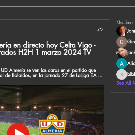
Members
й
Joh
Gin
ía en directo hoy Celta Vigo - 
ultados H2H 1 marzo 2024 TV
jac
Ali
UD Almería se ven las caras en el partido que 
bib
pal de Balaídos, en la jornada 27 de LaLiga EA ...
bibboug
See All 