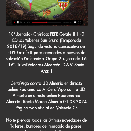
18ª Jornada - Crónica: FEPE Getafe III 1 - 0 CD Los Yébenes San Bruno (Temporada 2018/19) Segunda victoria consecutiva del FEPE Getafe III para acercarles a puestos de salvación Preferente > Grupo 2 > Jornada 16. 16ª. Trival Valderas Alcorcón: D.A.V. Santa Ana: 1

Celta Vigo contra UD Almería en directo online Radiomarca Al Celta Vigo contra UD Almería en directo online Radiomarca Almeria - Radio Marca Almeria 01.03.2024 Página web oficial del Valencia CF.

No te pierdas todas las últimas novedades de Talleres. Rumores del mercado de pases, resultados y análisis de la T hecho por hinchas como vos. La plataforma digital perfecta para estar al tanto de todos los detalles de tus jugadores y equipo favorito.

villa juan pablo 20291752749 villa nueva s.a. 30557913463 village tour cambio bolsa y turismo s.r.l. 30708024860 villalba carlos enrique 20174410136 villalobos norma beatriz 27209530495 villamaÑe antonio gustavo . 20204919543 villanueva, blanca soledad. 27314295353 villar gabriel alejandro 20235685400 30694067774 30709006599 urdangarin nancy.

CD Real Sociedad vs CD Vida el resultado en vivo en la liga Honduras Liga. Presentamos el resultado en vivo, la composición de los equipos antes del partido, los goleadores, las estadísticas y …

“La nueva ciudad, será en donde gire las actividades comerciales, económicas y laborales, por lo que el movimiento se centrará en esta nueva ciudad que se ubicaría a 30 kilómetros aproximadamente de “La Capital del Limón”, dejando en el olvido a la ciudad olmana, por lo …

Los mendocinos reciben a las 15.30 al equipo cordobés con la premisa de obtener una victoria que lo mantenga en la punta de la Zona 1 que comparte con San Lorenzo, ambos con 30 puntos aunque el "Tomba" con mejor diferencia de gol, en un partido de la 15ta. y penúltima fecha del torneo de […]

27º Olimpiada Matemática Rioplatense: Participaran jóvenes de Ñemby, San Bernardino, Caaguazú, Villarrica, Fernando de la Mora y Asunción. La 27º Olimpiada Matemática Rioplatense se realizará del 1 al 5 de diciembre en Buenos Aires, Argentina.

El Centro de solicitud de visa de Canadá CVAC tomará sus datos biométricos cuando presente su solicitud. Importante: Cuando envíe su solicitud al Centro de Solicitud de Visas de Canadá CVAC, no se olvide de incluir un documento con su información de contacto, como …

John Malkovich se convierte en un peculiar y anciano detective Hércules Poirot en la adaptación televisiva de la novela de Agatha Christie "El misterio de la guía de ferrocarriles", que llegará a España el viernes 15 de marzo a través del canal #0 de Movistar.

Viajar a Argentina Argentina ocupa una gran porción grande del sur de Sudamérica, desde las Cataratas del Iguazú en el norte, cerca de la triple frontera con Brasil y Paraguay, hasta el canal de Beagle en el sur de Tierra del Fuego, con el puerto de Ushuaia, el más austral del mundo.

Alianza Petrolera vs Atlético Junior, 24-10-2019. LA II 2019; Unión Magdalena vs Atletico Bucaramanga 24-10-2019. LA II_2019. Deportivo Pasto vs Rionegro Águilas Doradas, 24–10-2019. LA II_2019. Atlético Huila vs Deportivo Independiente Medellín 24-10-2019: LA II_ 2019.

Pronóstico Celta de Vigo Almería | LaLiga - 1/3/24 hace 2 días — Pronóstico Celta de Vigo vs Almería del 1/3/24. Consejos, apuestas y Gracias a la comparativa más completa de casas de apuestas online ...

Toda la información del partido Santa Rita vs CD Huila en vivo de Liga Angola Girabola (18 Diciembre 2018): Resumen, Estadísticas, Alineación y Resultados - Besoccer

El primer torneo se compone de 19 series de tres juegos, de las cuales los Toros de Tijuana disputarán diez como locales ante los equipos de Generales de Durango, Olmecas de Tabasco, Piratas de Campeche, Vaqueros de Unión Laguna, Saraperos de Saltillo, Sultanes de Monterrey en par de ocasiones, Rieleros de Aguascalientes, Tecolotes de los Dos.

Celta de Vigo vs. Almería EN VIVO: horario y canal TV para hace 7 horas — A qué hora juegan Celta de Vigo vs. Almería? Revisa AQUÍ en qué canal seguir la transmisión del partido por la fecha 27 de LaLiga.

01-06-2011. El 6 de mayo de 2011 alertamos sobre sucesos naturales cercanos a las zonas de Guatemala y Puerto Rico. Precisamente en esas zonas han sucedido inundaciones, despertar de volcanes y terremotos, apenas un mes después de la predicción.

Hay 7 maneras de llegar desde Puente Genil hasta Barcelona en tren, autobús, coche o en avión. Selecciona una de las opciones debajo para ver cómo se llega paso a paso y compara precios de billetes y horarios de viajes con el planificador de viajes Rome2rio

Celta - Almería | LaLiga EA Sports hace 5 horas — El partido entre Celta y Almería de la jornada 27 de LaLiga EA Sports se juega el viernes 1 de marzo a las 21:00 horas. Dónde ver en TV y online ...

Ve el perfil de Roberto Ruiz Olaya en LinkedIn, la mayor red profesional del mundo. Roberto tiene 4 empleos en su perfil. Ve el perfil completo en LinkedIn y descubre los contactos y empleos de Roberto en empresas similares.

Mapas de la Ciudad de Buenos Aires (CABA) oficinas de Maure Inmobiliaria en Belgrano. Mapa satelital de Capital Federal, barrios, estaciones de tren y subte

relaciÓn de personas inscritas en el curso gestiÓn estratÉgica de las compras pÚblicas modalidad autodidacta lista de la a a la k apellidos y nombres abad alberca magna dorila abad sotomayor augusto saleb abad suÁrez tito carlos abal echevarria luis enrique abanto muÑoz julio cesar abanto arroyo.

La Liga 2 tiene en sus filas a jugadores que destacaron en la Primera División y hoy buscan recuperar el brillo en la Segunda División. Figuras que jugaron en Alianza Lima y Universitario de Deportes ya muestran su calidad y luchan por el ascenso. Junior Viza, Walter Vílchez y Claudio

Television de Honduras en Vivo - Canales de TV Online - Television Online en Directo - Canales de Television Online en Honduras - Mirar en Vivo los Mejores Canales de Television - Television en Vivo - Las principales Estaciones de Television Online

Celta de Vigo - Almería, en directo hace 2 días — Sigue el resultado del Celta de Vigo - Almería en directo con SPORT. Partido de 27a Jornada en Abanca-Balaídos. Minuto a minuto del Celta de ...

Este próximo miércoles 3 de julio en punto de las 18:00 horas, América se medirá ante Boca Juniors dentro de la Colossus Cup, un torneo de pretemporada en el que también participan el Guadalajara y River Plate. América llega a este encuentro con la intención de empezar a probarse de cara al Apertura 2019 y aún sin algunos.

Fútbol - Panamá: consulta todos los partidos de Árabe Unido de esta temporada, próximos partidos. Utilizamos cookies y otras tecnologías para mejorar su experiencia en este sitio web. Al continuar navegando, usted acepta nuestro uso de estas tecnologías.

Sistema de Recaudación en valores que permite realizar la acreditación directa de los importes autorizados con Resolución Administrativa de Acción de Repetición así como la imputación de dichos importes al pago de DUI’s. Sistema de Registro de Garantías Tributarias y de Actuación

Deportes - G24 O Celta é o equipo que máis goles encaixa nos minutos finais · Foto EFE. play. Rafa Benítez foi ratificado como adestrador do Celta ata o partido contra o ...

México, Honduras, El Salvador y Guatemala acuerdan plan para prevenir migración Las cancillerías de México, Honduras, El Salvador y Guatemala trabajarán para coordinar la identificación y unificación de áreas de oportunidad existentes.

Lima. Los paraguayos se impusieron en Luque con un gol del delantero del Basilea suizo Derlis González en el tiempo de descuento, lo que acrecentó las dudas sobre el rendimiento de Perú, que tendrá que buscar soluciones para cubrir las bajas por lesión del delantero del Bayern Múnich Claudio

Por disponer de una plantilla de superior calidad técnica, además de un historial más favorable, la Argentina llega a este partido como la gran favorita y la tendencia es que confirme su superioridad con una victoria sobre la selección de Honduras. Así que una apuesta a favor de la selección argentina nos parece de gran valor en este partido.

ERP. El Atlético Grau de Piura se hizo del clásico norteño y derrotó con gran facilidad al Alianza Atlético de Sullana por 3 goles contra 1. Jugando en el Estadio Municipal de Bernal, los piuranos tuvieron un primer tiempo compartido con ocasiones para ambos equipos, diferencia que se inclinó

Necaxa vs Merida EN VIVO Ascenso Mx Viernes 30 de Agosto 2013 En vivo Online Gratis ; Donde puedo ver Necaxa vs Merida Ascenso Mx Viernes 30 de Agosto

local visitante fecha hora pabellÓn h. canyamelar valencia balonmano bera bera 12/09/2015 19:30 p. mpal. el cabaÑal kh-7 bm. granollers helvetia bm. alcobendas 12/09/2015 17:00 palau d´esports de granollers clinicas rincon malaga prosetecnisa zuazo 12/09/2015 18:00 ciudad dep. de carranque mecalia atl. guardes bm.

Ve el perfil de Bladimir Favio Yapura en LinkedIn, la mayor red profesional del mundo. Bladimir Favio tiene 6 empleos en su perfil. Ve el perfil completo en LinkedIn y descubre los contactos y empleos de Bladimir Favio en empresas similares.

Athletic Club - Web oficial del Athletic Club | Bilbao Website Oficial del Athletic Club · Últimas Noticias, Futbolistas, Entradas próximos partidos, Tickets Tour San Mamés y Museo, Tienda Oficial e información ...

Lanús prolongó esta noche su buen momento en la Superliga y derrotó en La Fortaleza 2-0 a Gimnasia y Esgrima La Plata, en la continuidad de la decimoctava fecha. IAM 09/02/2019 07:37 El correntino José Sand, de penal, y Leonel Di Plácido convirtieron para el “Granate”, que lleva cuatro éxitos consecutivos y siete partidos sin perder.

Verificar pagos realizados en línea y pagos realizados en Bancos, Comerciales, etc. Verificar el historial de consumo de cada cuenta registrada. Acceder la imagen de la factura de energía eléctrica para cada una de sus cuentas registrada e imprimir copia de la misma.

Municipal Liberia Matches Calendario Resultados Ju