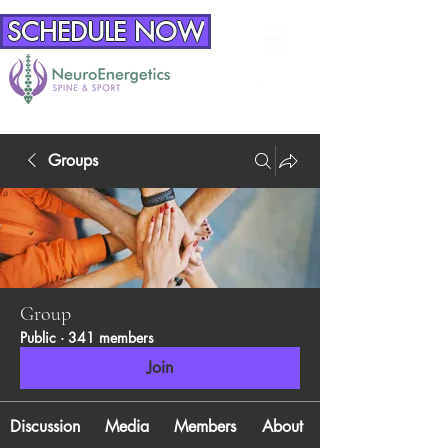
SCHEDULE NOW
Groups
Group
Public
·
341 members
Join
Discussion
Media
Members
About