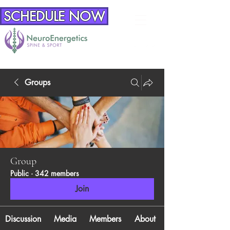
SCHEDULE NOW
Groups
Group
Public
·
342 members
Join
Discussion
Media
Members
About