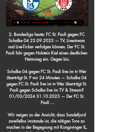
2. Bundesliga heute: FC St. Pauli gegen FC Schalke 04 23.09.2023 — TV, Livestream und Live-Ticker verfolgen können. Der FC St. Pauli fuhr gegen Holstein Kiel einen deutlichen Heimsieg ein. Gegen bis.

Schalke 04 gegen FC St. Pauli live im tv Wer überträgt St. P vor 24 Minuten — Schalke 04 gegen FC St. Pauli live im tv Wer überträgt St. Pauli gegen Schalke live im TV & Stream? 01/03/2024 31.10.2023 — Der FC St. Pauli ...

Wir neigen zu der Ansicht, dass Sandefjord zweifellos imstande ist, die nötigen Tore zu machen in der Begegnung mit Kongsvinger IL, das seine liebe Not haben wird, seinerzeits einen Treffer zu markieren. Daher prophezeien wir einen recht bequemen 2:0-Erfolg für Sandefjord bei Schlusspfiff.

Funk, Lukas 0 ESV Aulendorf Auswärts Lehnert, Julian 601 TSV Denkendorf Brachtel, Tim 586 TSV Denkendorf Babo, Markus 558 KC Schwabsberg Gschwendtner, Leon 534 TSV Denkendorf Kuhn, Jakob 529 KC Schwabsberg Wöste, Jannik 511 TSV Denkendorf Böhm, Julian 507 KC Schwabsberg Dominguez, Claudio 478 KC Schwabsberg Mannschaft der Woche

Topic: UEFA Europa League Achtelfinale (Hinspiel): FC Schalke 04 - VfL Borussia Mönchengladbach, Posts: 483, Last Post: Mar 13, 2017 - 3:44 PM hours

Seid Jahren zahlen Leute wie Nouza oder Tojner Geld an Rapid und natürlich ist ein Sponsoring von Wien Energie oder die rein Nachwuchfreundliche Förderung von EADS nur politisch Motiviert. Bitte tun wir nicht so als ob wir jetzt die supersaubere reine Lehre leben würden und bei jeder Veränderung das absolute böse über uns hereinbricht.

Studieren und Leben. Thomas Kölsch / pixelio.de Studieren im Ausland. Alles rund ums Studium und Leben im Ausland: Erfahren Sie welche Voraussetzungen Sie für Ihr Studium im Ausland mitbringen müssen und wo Sie Ihr Fach im Ausland studieren können.

Kölner Haie – Adler Mannheim Fanprojekt e.V. 22 Busse werden sich am Freitag auf den Weg nach Köln machen, zusätzlich einige hundert Privatfahrer. Der Meister wird …

Es bestand Hoffnung, dass sich Hannover 96 nach dem Auswärtssieg in Dresden stabilisiert. Die Niederlage im Testspiel gegen Arminia Bielefeld hat diese wieder gedämpft. Die Erkenntnisse aus dem Test sind ernüchternd.

TARIFE FÜR BRIEF IN ÖSTERREICH. Hier finden Sie alle Preise für das Versenden von Briefen innerhalb von Österreich. Für die Wahl des richtigen Tarifs sind das Format, das Gewicht, die Laufzeit und auch die maschinelle Bearbeitbarkeit der Sendung ausschlaggebend. Wenn Sie Ihren individuellen Tarif schnell errechnen möchten, klicken Sie hier:

Kognitive therapie beinhaltet eine große anzahl von verhaltensexperimenten wie die, die menschen verwenden, um ihre Überzeugungen zu testen, und sie können eine menge feinabstimmung und zweifel ausdrücken, nehmen sie sie ernst und dann testen sie sie aus.

Spielerprofil, Ergebnisse und Statistiken für Spieler: Gabriele Volpi - Live Ergebnisse, Resultate, Spielerstatistik Gabriele Volpi - Live Ergebnisse, Resultate, Spielerstatistik TennisErgebnisse.net » Gabriele Volpi

437 Visp–Sion 3/4 5 00 Gleis Sektor R 508 Visp–Sion–St-Maurice–Monthey 3/4 5 RE Eggerberg–Ausserberg–14 Goppenstein–Kandersteg– Frutigen–Spiez(R–Thun–Bern) LÖTSCHBERGER 8/9 520 Visp–Zermatt 14 5 RE Iselle di T.–Varzo–Preglia–22 Domodossola LÖTSCHBERGER 8/9 524 a Fiesch Bfpl 524 ú90 Visp–Leuk–Sierre/Siders.

Die Füchse Berlin haben am dritten Spieltag in der Handball-Bundesliga ihre zweite Saisonpleite kassiert. Am Dienstagabend unterlagen die Berliner vor 6371 Zuschauern nach einer schwachen zweiten.

DEK Klagenfurt - Graz 99ers 0:1 15. Spieltag 04.12.1999 Graz 99ers - Zell am See 1:4 16. Spieltag 08.12.1999 DEK Klagenfurt - Graz 99ers 0:6 17. Spieltag 11.12.1999 Graz 99ers - EC Zeltweg 4:3 18. Spieltag 18.12.1999 Lustenau - Graz 99ers 2:8 19. Spieltag 28.12.1999 Graz 99ers - Team Kärnten 7:1 20.

Nutzen Sie Ihr Online-Banking auch für Trans­aktionen von Konten und Depots anderer Banken und Sparkassen. So behalten Sie einfach den Überblick über Ihre Finanzen.

Eishockey 3-Tage Programm (AlleLigen) 31.10.2019 - 03.11.2019 Russland - VHL Grundwette 1 X 2 Doppelchance 1X X2 12 Handicap HC 1 X 2 Über/Unter + 5.5 -

Diese Szene hat Offensiv-Flitzer Patrick Herrmann (28) im Drehbuch seines 300. Pflichtspiel-Einsatzes als Fohlen zunächst geärgert: Es lief die 54. Spielminute im Nachbarschafts-Duell gegen.

Der EHC Red Bull München fährt einen 3:2-Arbeitssieg gegen die Fischtown Pinguins Bremerhaven ein. Damit führt der Titelverteidiger die Serie mit 3:0 an. Erneut hat der Liganeuling den.

In den Spieldaten bieten wir Links an um das Spiel online sehen FC Schalke 04 Augsburg Live-Stream gesponsert von bet365. Falls dass Spiel gedeckt ist mit live streams von bet365, dann können Sie es FC Schalke 04 Augsburg auf ihrem PC und auf ihrem Mobilgerät anschauen - iPhone, iPad, Android oder Windows phone. Bitte beachte, dass einige.

„In den nächsten Tagen“, hatte der Herner EV am Dienstag mitgeteilt, wolle der Eishockey-Oberligist den neuen Trainer vorstellen. Und wartete danach dann auch nicht lange, gab noch unter der Woche, an diesem Freitag, bekannt: Herbert Hohenberger wird der neue Trainer des Herner EV.

Fortuna Düsseldorf gegen VfL Wolfsburg Das Spiel Fortuna Düsseldorf – VfL Wolfsburg, welches wir zusammen live verfolgt haben, hat mit 1–1 geendet. Wir wünschen Sie beim nächsten Spiel wider zu sehen. _____ Live-Spielzeit: FT Fortuna Düsseldorf 1-1 VfL Wolfsburg 40′ …

FC St. Pauli gegen Schalke 04 Übertragung jetzt live 31.10.2023 — Pauli empfängt in der 2. Runde des DFB-Pokals den FC Schalke 04. Wo wird das Spiel im TV übertragen? Gibt es einen kostenlosen Stream? 31 ...

Darunter fanden Sie die prognose verarbeitet durch unsere eigene Software und von Hand überprüft durch unsere Editoren des fußballspiel Alianza Atletico Sullana-Union Huaral, Spiels der ligen Peru Segunda Division.

Die Vienna Capitals haben den Aufstieg in die K.o.-Phase der Champions Hockey League (CHL) durch eine 2:6-Heimniederlage gegen die ZSC Lions Zürich letztlich klar verpasst. Der überlegene Tabellenführer der Erste Bank Eishockey Liga (EBEL) hätte für …

Borussia Dortmund – FC Barcelona Wett Tipp (17.09.2019) Was für ein Kracher zum Auftakt? Borussia Dortmund beginnt die neue Saison in der Königsklasse am Dienstagabend am ersten Spieltag der Staffel F mit einem Top-Match.

St. Pauli - Schalke 04 live: Übertragung im kostenlosen 23.09.2023 — Das Spiel St. Pauli gegen Schalke 04 wird am Samstag (Anstoß: 20.30 Uhr) live im Free-TV und kostenlosen Livestream übertragen. wa.de fasst die ...

Kalenderwoche Cleveland Indians - Kansas City Royals Übersicht. Spieldetails. 39. Kalenderwoche. Siege Cleveland Indians 113 Siege Kansas City Royals 82 Unentschieden: 0

St. Pauli vs. S04 (Schalke 04): TV, LIVE-STREAM 31.10.2023 — Für den FC Schalke 04 geht es im DFB-Pokal gegen den Spitzenreiter der 2. Bundesliga. Wir blicken in diesem Artikel auf die Übertragung der ...

Liveticker: Heracles Almelo - PSV Eindhoven (Eredivisie 2019/2020, 3. Spieltag) mit Torschützen, Aufstellungen, Wechseln, gelben und roten Karten.

St. Pauli gegen Schalke 04 Exklusiv HEUTE LIVE: DFB-Pokal 31.10.2023 — Pauli auf den FC Schalke 04. Hier gibt's alle Infos zur Partie und zur exklusiven Übertragung im TV & Stream auf Sky. Das letzte Duell der ...

Die Drittliga-Handballer des VfL Potsdam und HV Grün-Weiß Werder haderten mit den Ergebnissen ihrer Spiele vom Samstag. Die Potsdamer mussten sich erneut im Derby geschlagen geben, während das.

Chelsea hat in Prag aber nur 1:0 gewonnen, während alle anderen Duelle mit zwei Toren Vorsprung geendet haben. In der Zwischenzeit hat Chelsea das Spitzenspiel im Anfield Stadion verloren, während auch Slavia das Stadtderby nicht gewonnen hat. Chelsea gegen Slavia Prag beginnt am 18.04.2019 um 21:00 MEZ. Chelsea

Nationalteam Öhb Handball U Nm Wat Nf Grunddurchgang Fivers Männer Sport Fame Spielbeginn Uhc Margareten Hall ´ Atzgersdorf Blf News Orf Frauen Eggenburg Tecton Sporthalle Hollabrunn Sg Jugend Who Insignis Mga Trofaiach Westwien Ergebnisse Turniere Ticker Wha Spiele Rekordspieler Sc Ferlach Achtelfinale Nationalteams ' Legionäre.

FC St. Pauli gegen Schalke 04 live im TV und Online-Stream 30.10.2023 — Nach dem befreienden Sieg gegen Hannover 96 will S04 im Pokal den nächsten Erfolg feiern - muss dafür aber zum derzeit besten Team der 2. Liga.

Beim Trainingsauftakt war’s ein bitteres Lachen: Preußens Präsident Marco de Angelis hatte nur noch Sarkasmus übrig. Da bekomme der SC Preußen Münster zum ersten Mal in der Vereinsgeschichte die Bayern zugelost, sagte er lachend, und damit die Chance auf ein Live-Spiel in der ARD – und prompt gehe dieses eine Mal das Live-Spiel nach.

Der EC-KAC empfängt am Freitagabend erneut die Graz 99ers in Klagenfurt und findet dabei die erste von vier Chancen vor, in das EBEL-Finale 2019 einzuziehen.

Ausstellerverzeichnis zur 2. Ilseder Jobbörse gesucht? Die Betriebe von D bis S mit Standnummern wie Deichmann SE, Stand 43 A, finden Sie hier.

Die Artland Dragons, zwischen 2003 und 2015 fester Bestandteil der Beko Basketball Bundesliga und 2008 Pokalsieger, hatten sich nach dem Rückzug aus Deutschlands Eliteliga in der drittklassigen 2. Basketball-Bundesliga ProB wiedergefunden und erreichten auf Anhieb die Playoffs. Unter Trainer Dragan Dojcin soll nun so schnell wie möglich der Aufstieg in die 2. Basketball-Bundesliga ProA gelingen.

13.05.2013: THW gewinnt nach Steigerung beim TBV Lemgo; 11.05.2013: THW Kiel will am Sonntag beim TBV Lemgo siegen 07.02.2013: Kieler Nachrichten: Preiß nach Erlangen 26.11.2012: THW deklassiert Lemgo; 24.11.2012: THW Kiel empfängt den TBV Lemgo am Sonntag 20.07.2012: Kieler Nachrichten: Lemgos Abenteuerreise nach China

Ein Hauch von 90er weht durchs Waldstadion…die Älteren werden sich erinnern: Mitte der 90er, als die Eintracht zuletzt Angst und Schrecken in Europa verbreitete, durfte man sich gleich zweimal in einem Jahr mit der Creme de la Creme des italienischen Fussballs messen.

Liveticker: WSG Wattens - LASK Linz (2. Liga 2016/2